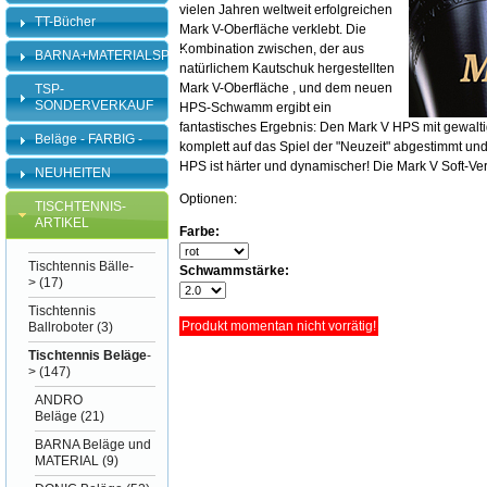
vielen Jahren weltweit erfolgreichen
TT-Bücher
Mark V-Oberfläche verklebt. Die
Kombination zwischen, der aus
BARNA+MATERIALSPEZI
natürlichem Kautschuk hergestellten
Mark V-Oberfläche , und dem neuen
TSP-
SONDERVERKAUF
HPS-Schwamm ergibt ein
fantastisches Ergebnis: Den Mark V HPS mit gewal
Beläge - FARBIG -
komplett auf das Spiel der "Neuzeit" abgestimmt und
HPS ist härter und dynamischer! Die Mark V Soft-Ver
NEUHEITEN
Optionen:
TISCHTENNIS-
ARTIKEL
Farbe:
Tischtennis Bälle-
Schwammstärke:
>
(17)
Tischtennis
Produkt momentan nicht vorrätig!
Ballroboter
(3)
Tischtennis Beläge
-
>
(147)
ANDRO
Beläge
(21)
BARNA Beläge und
MATERIAL
(9)