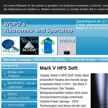
Um unsere Webseite für Sie optimal zu gestalten und fortlaufend verbessern zu können, ver
der Verwendung von Cookies zu. Weitere Informationen zu Cookies erhalten Sie in unserer D
Jakob-Rausch-Str. 17, 
WOPO`s
E-Mail: information@w
Mobil: 01 72 - 9 14 54 1
Tischtennis- und Sportshop
BELÄGE
POKALE
HÖLZER
TEXTIL
Startseite
»
Katalog
»
TISCHTENNIS-ARTIKEL
»
Tischtennis Beläge
»
YASAK
PRODUKTE
Mark V HPS Soft
Beläge zum
Yasaka "Mark V HPS Soft" Voller Stolz
Testpreis
präsentiert Yasaka den bereits lange
BUTTERFLY - nur im
erwarteten Mark V HPS - die Mark V
Ladenlokal
Powerversion. Die Yasaka
Belagsspezialisten haben eine neue
RESTE
Schwammtechnologie entwickelt
EINZELSTÜCKE
(Hybrid Power Sponge - HPS-
SALE%2026
Technologie) und diese mit der seit