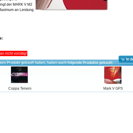
bringt der MARK V M2
Maximum an Leistung.
e:
n nicht vorrätig!
In 
eses Produkt gekauft haben, haben auch folgende Produkte gekauft:
Coppa Tenero
Mark V GPS