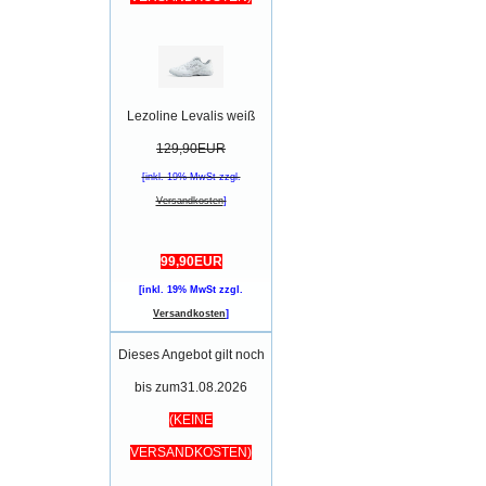
Lezoline Levalis weiß
129,90EUR
[inkl. 19% MwSt zzgl.
Versandkosten
]
99,90EUR
[inkl. 19% MwSt zzgl.
Versandkosten
]
Dieses Angebot gilt noch
bis zum31.08.2026
(KEINE
VERSANDKOSTEN)