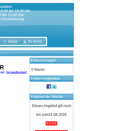
zeiten:
 16.00 bis 18.30 Uhr
0 bis 13.00 Uhr
h Vereinbarung
Kasse
Ihr Konto
Einkaufswagen
UR
0 Waren
zzgl.
Versandkosten
]
Artikel empfehlen
Angebot der Woche
Dieses Angebot gilt noch
bis zum31.08.2026
(KEINE