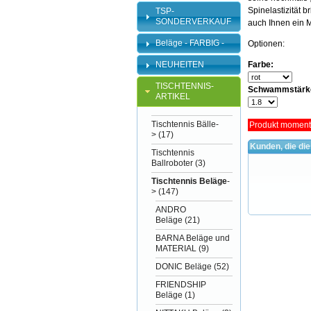
Spinelastizität 
TSP-
SONDERVERKAUF
auch Ihnen ein 
Beläge - FARBIG -
Optionen:
NEUHEITEN
Farbe:
TISCHTENNIS-
Schwammstärk
ARTIKEL
Tischtennis Bälle-
Produkt momenta
>
(17)
Kunden, die di
Tischtennis
Ballroboter
(3)
Tischtennis Beläge
-
>
(147)
ANDRO
Beläge
(21)
BARNA Beläge und
MATERIAL
(9)
DONIC Beläge
(52)
FRIENDSHIP
Beläge
(1)