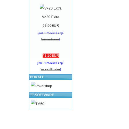
V>20 Extra
57,90EUR
[inkl. 19% MwSt zzgl.
Versandkosten
]
43,50EUR
[inkl. 19% MwSt zzgl.
Versandkosten
]
POKALE
TT-SOFTWARE