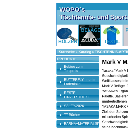
WOPO`s
Tischtennis- und Spor
BELÄGE
HÖLZER
TEXTIL
Startseite
»
Katalog
»
TISCHTENNIS-ARTI
PRODUKTE
Mark V M
Beläge zum
Yasaka "Mark V 
Testpreis
Geschwindigkeit
BUTTERFLY - nur im
Weltklassespiel
Ladenlokal
Mark V-Beläge. 
YASAKA's Ergän
RESTE
Palette. Basiere
EINZELSTÜCKE
unübertroffenen
SALE%2026
YASAKA MARK V 
Ziel, den Spitze
TT-Bücher
mit scharfen Sp
Geschwindigkeit
BARNA+MATERIALSPEZI
seine nochmals 