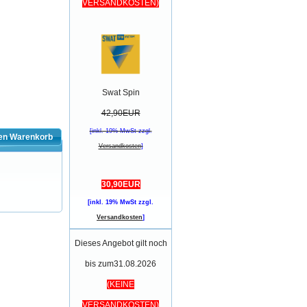
VERSANDKOSTEN)
Swat Spin
42,90EUR
[inkl. 19% MwSt zzgl.
den Warenkorb
Versandkosten
]
30,90EUR
[inkl. 19% MwSt zzgl.
Versandkosten
]
Dieses Angebot gilt noch
bis zum31.08.2026
(KEINE
VERSANDKOSTEN)