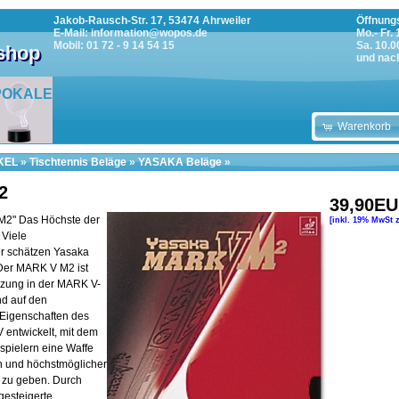
Jakob-Rausch-Str. 17, 53474 Ahrweiler
Öffnungs
E-Mail: information@wopos.de
Mo.- Fr.
Mobil: 01 72 - 9 14 54 15
Sa. 10.0
tshop
und nac
POKALE
Warenkorb
KEL
»
Tischtennis Beläge
»
YASAKA Beläge
»
2
39,90E
M2" Das Höchste der
[inkl. 19% MwSt 
 Viele
er schätzen Yasaka
Der MARK V M2 ist
zung in der MARK V-
nd auf den
 Eigenschaften des
entwickelt, mit dem
nspielern eine Waffe
in und höchstmöglicher
 zu geben. Durch
gesteigerte