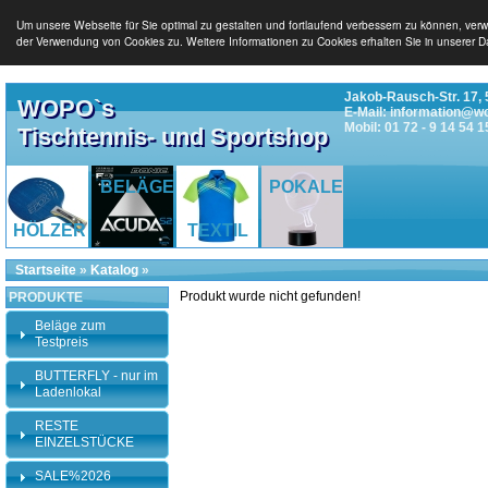
Um unsere Webseite für Sie optimal zu gestalten und fortlaufend verbessern zu können, ver
der Verwendung von Cookies zu. Weitere Informationen zu Cookies erhalten Sie in unserer D
Jakob-Rausch-Str. 17, 
WOPO`s
E-Mail: information@w
Mobil: 01 72 - 9 14 54 1
Tischtennis- und Sportshop
BELÄGE
POKALE
HÖLZER
TEXTIL
Startseite
»
Katalog
»
Produkt wurde nicht gefunden!
PRODUKTE
Beläge zum
Testpreis
BUTTERFLY - nur im
Ladenlokal
RESTE
EINZELSTÜCKE
SALE%2026