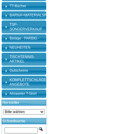
TT-Bücher
BARNA+MATERIALSPEZI
TSP-
SONDERVERKAUF
Beläge - FARBIG -
NEUHEITEN
TISCHTENNIS-
ARTIKEL
Gutscheine
KOMPLETTSCHLÄGER-
ANGEBOTE
Ahrweiler T-Shirt
Hersteller
Schnellsuche