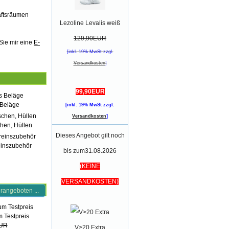
äftsräumen
Lezoline Levalis weiß
129,90EUR
Sie mir eine
E-
[inkl. 19% MwSt zzgl.
Versandkosten
]
99,90EUR
 Beläge
[inkl. 19% MwSt zzgl.
Versandkosten
]
chen, Hüllen
Dieses Angebot gilt noch
einszubehör
bis zum31.08.2026
(KEINE
VERSANDKOSTEN)
rangeboten ...
 Testpreis
EUR
V>20 Extra