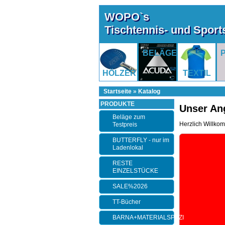
WOPO`s
Tischtennis- und Spor
BELÄGE
HÖLZER
TEXTIL
Startseite
»
Katalog
PRODUKTE
Unser An
Beläge zum
Herzlich Willko
Testpreis
BUTTERFLY - nur im
Ladenlokal
RESTE
EINZELSTÜCKE
SALE%2026
TT-Bücher
BARNA+MATERIALSPEZI