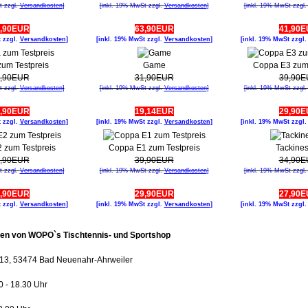
t zzgl.
Versandkosten
]
[inkl. 19% MwSt zzgl.
Versandkosten
]
[inkl. 19% MwSt zzgl
,90EUR
63,90EUR
41,90
t zzgl.
Versandkosten
]
[inkl. 19% MwSt zzgl.
Versandkosten
]
[inkl. 19% MwSt zzgl
um Testpreis
Game
Coppa E3 zum 
,90EUR
31,90EUR
39,90
t zzgl.
Versandkosten
]
[inkl. 19% MwSt zzgl.
Versandkosten
]
[inkl. 19% MwSt zzgl
,90EUR
19,14EUR
29,90
t zzgl.
Versandkosten
]
[inkl. 19% MwSt zzgl.
Versandkosten
]
[inkl. 19% MwSt zzgl
 zum Testpreis
Coppa E1 zum Testpreis
Tackine
,90EUR
39,90EUR
34,90
t zzgl.
Versandkosten
]
[inkl. 19% MwSt zzgl.
Versandkosten
]
[inkl. 19% MwSt zzgl
,90EUR
29,90EUR
27,90
t zzgl.
Versandkosten
]
[inkl. 19% MwSt zzgl.
Versandkosten
]
[inkl. 19% MwSt zzgl
ten von WOPO`s Tischtennis- und Sportshop
r. 13, 53474 Bad Neuenahr-Ahrweiler
00 - 18.30 Uhr