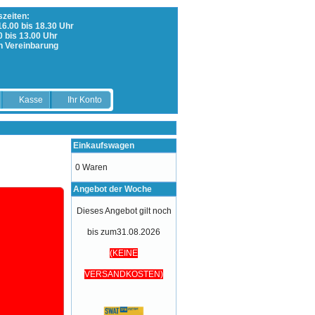
zeiten:
 16.00 bis 18.30 Uhr
0 bis 13.00 Uhr
h Vereinbarung
Kasse
Ihr Konto
Einkaufswagen
0 Waren
Angebot der Woche
Dieses Angebot gilt noch
bis zum31.08.2026
(KEINE
VERSANDKOSTEN)