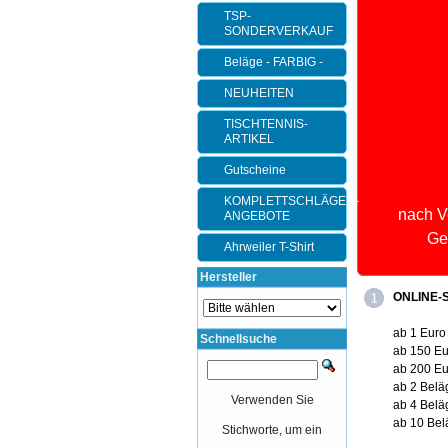
TSP-
SONDERVERKAUF
Beläge - FARBIG -
NEUHEITEN
TISCHTENNIS-
ARTIKEL
Gutscheine
KOMPLETTSCHLÄGER-
nach V
ANGEBOTE
Ge
Ahrweiler T-Shirt
Hersteller
ONLINE-S
ab 1 Euro
Schnellsuche
ab 150 Eu
ab 200 Eu
ab 2 Belä
Verwenden Sie
ab 4 Belä
ab 10 Bel
Stichworte, um ein