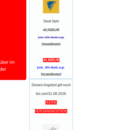
Swat Spin
42,90EUR
[inkl. 19% MwSt zzgl.
Versandkosten
]
30,90EUR
über im
[inkl. 19% MwSt zzgl.
der
Versandkosten
]
Dieses Angebot gilt noch
bis zum31.08.2026
(KEINE
VERSANDKOSTEN)