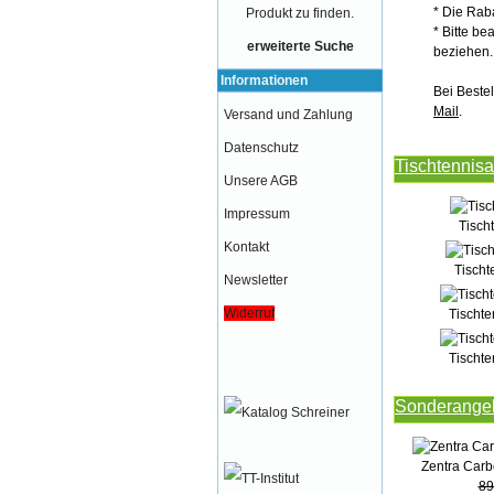
* Die Rab
Produkt zu finden.
* Bitte b
erweiterte Suche
beziehen.
Informationen
Bei Beste
Mail
.
Versand und Zahlung
Datenschutz
Tischtennisar
Unsere AGB
Impressum
Tisch
Kontakt
Tischt
Newsletter
Widerruf
Tischte
Tischte
Sonderange
Zentra Carb
89