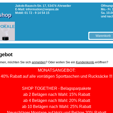
Jakob-Rausch-Str. 17, 53474 Ahrweiler
Öffnungs
E-Mail: information@wopos.de
Mo.- Fr.
Mobil: 01 72 - 9 14 54 15
Sa. 10.0
tshop
und nac
POKALE
Warenkorb
gebot
mmen, möchten Sie sich
anmelden
? Oder wollen Sie ein
Kundenkonto
eröffnen?
MONATSANGEBOT:
40% Rabatt auf alle vorrätigen Sporttaschen und Rucksäcke !!!
SHOP TOGETHER - Belagsparpakete
ab 2 Belägen nach Wahl: 15% Rabatt
ab 4 Belägen nach Wahl: 20% Rabatt
ab 10 Belägen nach Wahl: 25% Rabatt
Neuschläger Montage auf Holz und Beläge 20% Rabatt