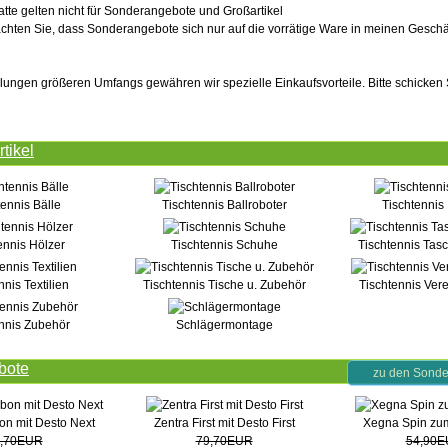
atte gelten nicht für Sonderangebote und Großartikel
eachten Sie, dass Sonderangebote sich nur auf die vorrätige Ware in meinen Gesch
llungen größeren Umfangs gewähren wir spezielle Einkaufsvorteile. Bitte schicken 
tikel
tennis Bälle
Tischtennis Ballroboter
Tischtennis
ennis Hölzer
Tischtennis Schuhe
Tischtennis Tas
nnis Textilien
Tischtennis Tische u. Zubehör
Tischtennis Ver
nnis Zubehör
Schlägermontage
bote
zu den Sonde
on mit Desto Next
Zentra First mit Desto First
Xegna Spin zum
,70EUR
79,70EUR
54,90