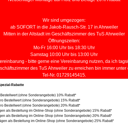
Wir sind umgezogen:
ab SOFORT in die Jakob-Rausch-Str. 17 in Ahrweiler
Mitten in der Altstadt im Geschäftszimmer des TuS Ahrweiler
Öffnungszeiten:
Mo-Fr 16:00 Uhr bis 18:30 Uhr
Samstag 10:00 Uhr bis 13:00 Uhr
ereinbarung - bitte gerne eine Vereinbarung nutzen, da ich tags
schäftszimmer des TuS Ahrweiler zu erreichen bin immer unter 
Tel-Nr. 01729145415.
pezial-Rabatte
 Bestellwert (ohne Sonderangebote) 10% Rabatt*
ro Bestellwert (ohne Sonderangebote) 15% Rabatt*
ro Bestellwert (ohne Sonderangebote) 20% Rabatt*
gen als Bestellung im Online-Shop (ohne Sonderangebote) 15% Rabatt*
gen als Bestellung im Online-Shop (ohne Sonderangebote) 20% Rabatt*
ägen als Bestellung im Online-Shop (ohne Sonderangebote) 25% Rabatt*