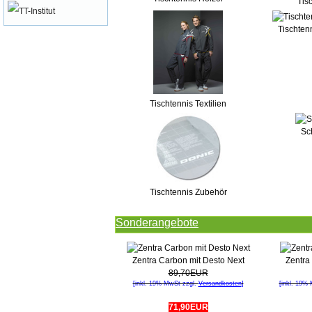
Tis
Tischten
Tischtennis Textilien
Sc
Tischtennis Zubehör
Sonderangebote
Zentra Carbon mit Desto Next
Zentra 
89,70EUR
[inkl. 19% MwSt zzgl.
Versandkosten
]
[inkl. 19%
71,90EUR