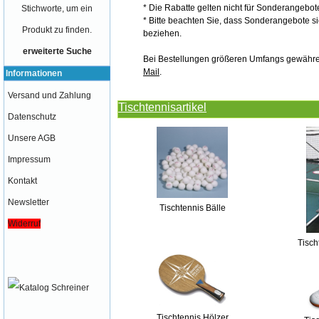
* Die Rabatte gelten nicht für Sonderangebot
Stichworte, um ein
* Bitte beachten Sie, dass Sonderangebote s
Produkt zu finden.
beziehen.
erweiterte Suche
Bei Bestellungen größeren Umfangs gewähren w
Mail
.
Informationen
Versand und Zahlung
Tischtennisartikel
Datenschutz
Unsere AGB
Impressum
Kontakt
Newsletter
Tischtennis Bälle
Widerruf
Tisch
Tischtennis Hölzer