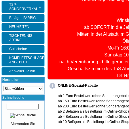
TSP-
SONDERVERKAUF
Beläge - FARBIG -
Wir s
NEUHEITEN
ab SOFORT in die Jak
Mitten in der Altstadt im
TISCHTENNIS-
ARTIKEL
Öff
Mo-Fr 16:0
Gutscheine
Samstag 10:
KOMPLETTSCHLÄGER-
nach Vereinbarung - bitte gerne e
ANGEBOTE
Geschäftszimmer des TuS Ahrw
Ahrweiler T-Shirt
Tel-N
Hersteller
ONLINE-Spezial-Rabatte
ab 1 Euro Bestellwert (ohne Sonderangebote
Schnellsuche
ab 150 Euro Bestellwert (ohne Sonderangeb
ab 200 Euro Bestellwert (ohne Sonderangeb
ab 2 Belägen als Bestellung im Online-Sho
ab 4 Belägen als Bestellung im Online-Sho
ab 10 Belägen als Bestellung im Online-Sh
Verwenden Sie