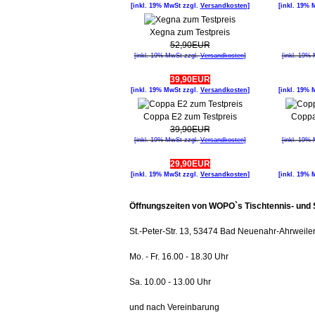
[inkl. 19% MwSt zzgl.
Versandkosten
]
[inkl. 19% 
Xegna zum Testpreis
52,90EUR
[inkl. 19% MwSt zzgl.
Versandkosten
]
[inkl. 19%
39,90EUR
[inkl. 19% MwSt zzgl.
Versandkosten
]
[inkl. 19% 
Coppa E2 zum Testpreis
Coppa
39,90EUR
[inkl. 19% MwSt zzgl.
Versandkosten
]
[inkl. 19%
29,90EUR
[inkl. 19% MwSt zzgl.
Versandkosten
]
[inkl. 19% 
Öffnungszeiten von WOPO`s Tischtennis- und
St.-Peter-Str. 13, 53474 Bad Neuenahr-Ahrweile
Mo. - Fr. 16.00 - 18.30 Uhr
Sa. 10.00 - 13.00 Uhr
und nach Vereinbarung