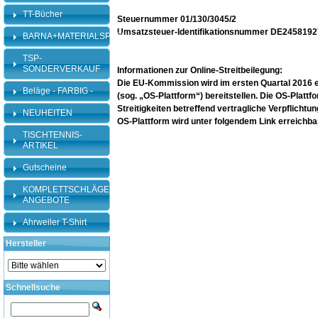
TT-Bücher
Steuernummer 01/130/3045/2
Umsatzsteuer-Identifikationsnummer DE245819
BARNA+MATERIALSPEZI
TSP-
SONDERVERKAUF
Informationen zur Online-Streitbeilegung:
Die EU-Kommission wird im ersten Quartal 2016 ein
Beläge - FARBIG -
(sog. „OS-Plattform“) bereitstellen. Die OS-Plattf
Streitigkeiten betreffend vertragliche Verpflicht
NEUHEITEN
OS-Plattform wird unter folgendem Link erreichba
TISCHTENNIS-
ARTIKEL
Gutscheine
KOMPLETTSCHLÄGER-
ANGEBOTE
Ahrweiler T-Shirt
Hersteller
Schnellsuche