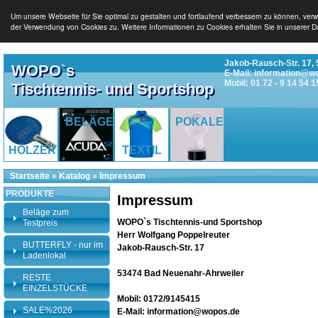
Um unsere Webseite für Sie optimal zu gestalten und fortlaufend verbessern zu können, ver
der Verwendung von Cookies zu. Weitere Informationen zu Cookies erhalten Sie in unserer D
Jakob-Rausch-Str. 17, 
WOPO`s
E-Mail: information@w
Mobil: 01 72 - 9 14 54 1
Tischtennis- und Sportshop
BELÄGE
POKALE
HÖLZER
TEXTIL
Startseite
»
Katalog
»
Impressum
PRODUKTE
Impressum
Beläge zum
WOPO`s Tischtennis-und Sportshop
Testpreis
Herr Wolfgang Poppelreuter
BUTTERFLY - nur im
Jakob-Rausch-Str. 17
Ladenlokal
53474 Bad Neuenahr-Ahrweiler
RESTE
EINZELSTÜCKE
Mobil: 0172/9145415
SALE%2026
E-Mail: information@wopos.de