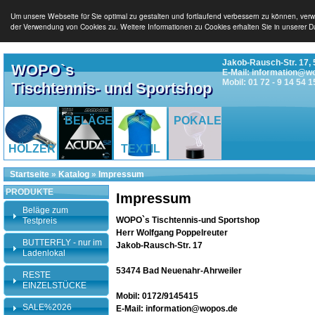
Um unsere Webseite für Sie optimal zu gestalten und fortlaufend verbessern zu können, ver
der Verwendung von Cookies zu. Weitere Informationen zu Cookies erhalten Sie in unserer D
Jakob-Rausch-Str. 17, 
WOPO`s
E-Mail: information@w
Mobil: 01 72 - 9 14 54 1
Tischtennis- und Sportshop
BELÄGE
POKALE
HÖLZER
TEXTIL
Startseite
»
Katalog
»
Impressum
PRODUKTE
Impressum
Beläge zum
WOPO`s Tischtennis-und Sportshop
Testpreis
Herr Wolfgang Poppelreuter
BUTTERFLY - nur im
Jakob-Rausch-Str. 17
Ladenlokal
53474 Bad Neuenahr-Ahrweiler
RESTE
EINZELSTÜCKE
Mobil: 0172/9145415
SALE%2026
E-Mail: information@wopos.de