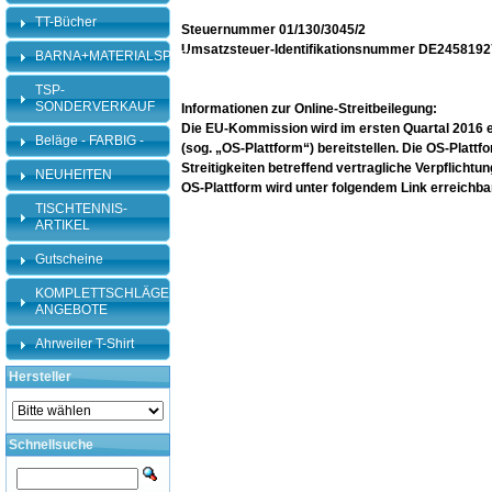
TT-Bücher
Steuernummer 01/130/3045/2
Umsatzsteuer-Identifikationsnummer DE245819
BARNA+MATERIALSPEZI
TSP-
SONDERVERKAUF
Informationen zur Online-Streitbeilegung:
Die EU-Kommission wird im ersten Quartal 2016 ein
Beläge - FARBIG -
(sog. „OS-Plattform“) bereitstellen. Die OS-Plattf
Streitigkeiten betreffend vertragliche Verpflicht
NEUHEITEN
OS-Plattform wird unter folgendem Link erreichba
TISCHTENNIS-
ARTIKEL
Gutscheine
KOMPLETTSCHLÄGER-
ANGEBOTE
Ahrweiler T-Shirt
Hersteller
Schnellsuche