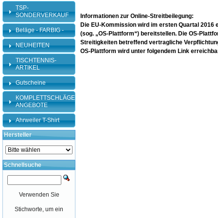
TSP-
SONDERVERKAUF
Informationen zur Online-Streitbeilegung:
Die EU-Kommission wird im ersten Quartal 2016 ein
Beläge - FARBIG -
(sog. „OS-Plattform“) bereitstellen. Die OS-Plattf
Streitigkeiten betreffend vertragliche Verpflicht
NEUHEITEN
OS-Plattform wird unter folgendem Link erreichba
TISCHTENNIS-
ARTIKEL
Gutscheine
KOMPLETTSCHLÄGER-
ANGEBOTE
Ahrweiler T-Shirt
Hersteller
Schnellsuche
Verwenden Sie
Stichworte, um ein