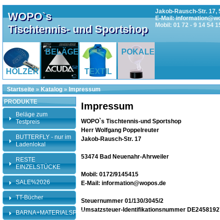
Jakob-Rausch-Str. 17, 
WOPO`s
E-Mail: information@w
Mobil: 01 72 - 9 14 54 1
Tischtennis- und Sportshop
BELÄGE
POKALE
HÖLZER
TEXTIL
Startseite
»
Katalog
»
Impressum
PRODUKTE
Impressum
Beläge zum
WOPO`s Tischtennis-und Sportshop
Testpreis
Herr Wolfgang Poppelreuter
BUTTERFLY - nur im
Jakob-Rausch-Str. 17
Ladenlokal
53474 Bad Neuenahr-Ahrweiler
RESTE
EINZELSTÜCKE
Mobil: 0172/9145415
SALE%2026
E-Mail: information@wopos.de
TT-Bücher
Steuernummer 01/130/3045/2
Umsatzsteuer-Identifikationsnummer DE245819
BARNA+MATERIALSPEZI