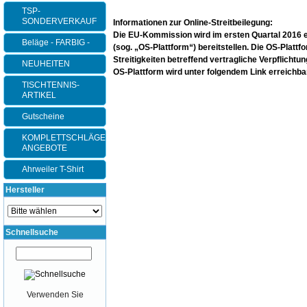
TSP-
SONDERVERKAUF
Informationen zur Online-Streitbeilegung:
Die EU-Kommission wird im ersten Quartal 2016 ein
Beläge - FARBIG -
(sog. „OS-Plattform“) bereitstellen. Die OS-Plattf
Streitigkeiten betreffend vertragliche Verpflicht
NEUHEITEN
OS-Plattform wird unter folgendem Link erreichba
TISCHTENNIS-
ARTIKEL
Gutscheine
KOMPLETTSCHLÄGER-
ANGEBOTE
Ahrweiler T-Shirt
Hersteller
Schnellsuche
Verwenden Sie