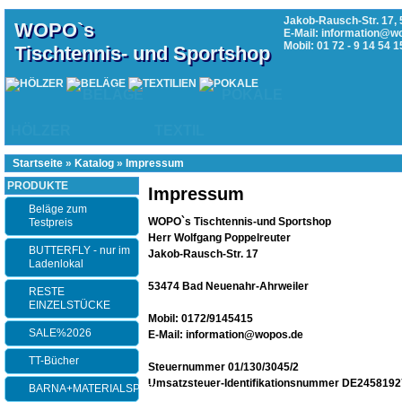
Jakob-Rausch-Str. 17, 
WOPO`s
E-Mail: information@w
Mobil: 01 72 - 9 14 54 1
Tischtennis- und Sportshop
BELÄGE
POKALE
HÖLZER
TEXTIL
Startseite
»
Katalog
»
Impressum
PRODUKTE
Impressum
Beläge zum
WOPO`s Tischtennis-und Sportshop
Testpreis
Herr Wolfgang Poppelreuter
BUTTERFLY - nur im
Jakob-Rausch-Str. 17
Ladenlokal
53474 Bad Neuenahr-Ahrweiler
RESTE
EINZELSTÜCKE
Mobil: 0172/9145415
SALE%2026
E-Mail: information@wopos.de
TT-Bücher
Steuernummer 01/130/3045/2
Umsatzsteuer-Identifikationsnummer DE245819
BARNA+MATERIALSPEZI