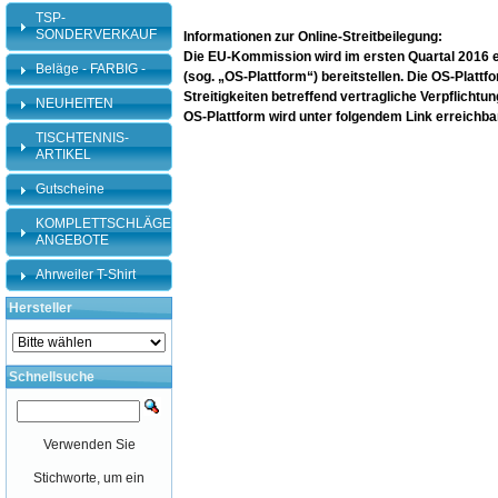
TSP-
SONDERVERKAUF
Informationen zur Online-Streitbeilegung:
Die EU-Kommission wird im ersten Quartal 2016 ein
Beläge - FARBIG -
(sog. „OS-Plattform“) bereitstellen. Die OS-Plattf
Streitigkeiten betreffend vertragliche Verpflicht
NEUHEITEN
OS-Plattform wird unter folgendem Link erreichba
TISCHTENNIS-
ARTIKEL
Gutscheine
KOMPLETTSCHLÄGER-
ANGEBOTE
Ahrweiler T-Shirt
Hersteller
Schnellsuche
Verwenden Sie
Stichworte, um ein