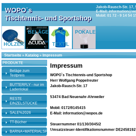
Jakob-Rausch-Str. 17, 
WOPO`s
E-Mail: information@w
Mobil: 01 72 - 9 14 54 1
Tischtennis- und Sportshop
BELÄGE
POKALE
HÖLZER
TEXTIL
Startseite
»
Katalog
»
Impressum
PRODUKTE
Impressum
Beläge zum
WOPO`s Tischtennis-und Sportshop
Testpreis
Herr Wolfgang Poppelreuter
BUTTERFLY - nur im
Jakob-Rausch-Str. 17
Ladenlokal
53474 Bad Neuenahr-Ahrweiler
RESTE
EINZELSTÜCKE
Mobil: 0172/9145415
SALE%2026
E-Mail: information@wopos.de
TT-Bücher
Steuernummer 01/130/3045/2
Umsatzsteuer-Identifikationsnummer DE245819
BARNA+MATERIALSPEZI