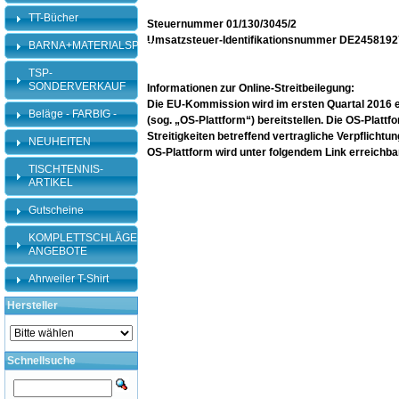
TT-Bücher
Steuernummer 01/130/3045/2
Umsatzsteuer-Identifikationsnummer DE245819
BARNA+MATERIALSPEZI
TSP-
SONDERVERKAUF
Informationen zur Online-Streitbeilegung:
Die EU-Kommission wird im ersten Quartal 2016 ein
Beläge - FARBIG -
(sog. „OS-Plattform“) bereitstellen. Die OS-Plattf
Streitigkeiten betreffend vertragliche Verpflicht
NEUHEITEN
OS-Plattform wird unter folgendem Link erreichba
TISCHTENNIS-
ARTIKEL
Gutscheine
KOMPLETTSCHLÄGER-
ANGEBOTE
Ahrweiler T-Shirt
Hersteller
Schnellsuche