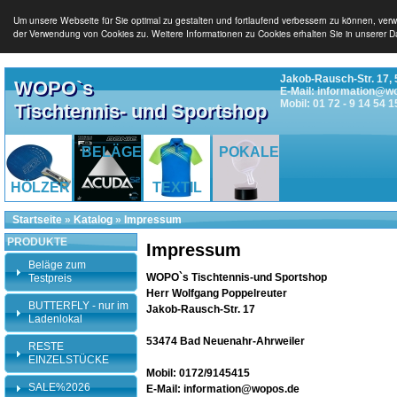
Um unsere Webseite für Sie optimal zu gestalten und fortlaufend verbessern zu können, ver
der Verwendung von Cookies zu. Weitere Informationen zu Cookies erhalten Sie in unserer D
Jakob-Rausch-Str. 17, 
WOPO`s
E-Mail: information@w
Mobil: 01 72 - 9 14 54 1
Tischtennis- und Sportshop
BELÄGE
POKALE
HÖLZER
TEXTIL
Startseite
»
Katalog
»
Impressum
PRODUKTE
Impressum
Beläge zum
WOPO`s Tischtennis-und Sportshop
Testpreis
Herr Wolfgang Poppelreuter
BUTTERFLY - nur im
Jakob-Rausch-Str. 17
Ladenlokal
53474 Bad Neuenahr-Ahrweiler
RESTE
EINZELSTÜCKE
Mobil: 0172/9145415
SALE%2026
E-Mail: information@wopos.de