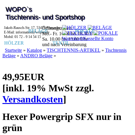
WOPO`s
Tischtennis- und Sportshop
Jakob-Rausch-Str. 17, 53474 Ahrweiler
Öffnungszeiten:
BELÄGE
POKALE
E-Mail: information@wopos.de
Mo.- Fr. 16.00 bis 18.30 Uhr
Mobil: 01 72 - 9 14 54 15
Warenkorb
Kasse
Ihr Konto
Sa. 10.00 bis 13.00 Uhr
HÖLZER
TEXTIL
und nach Vereinbarung
Startseite
»
Katalog
»
TISCHTENNIS-ARTIKEL
»
Tischtennis
Beläge
»
ANDRO Beläge
»
49,95EUR
[inkl. 19% MwSt zzgl.
Versandkosten
]
Hexer Powergrip SFX nur in
grün