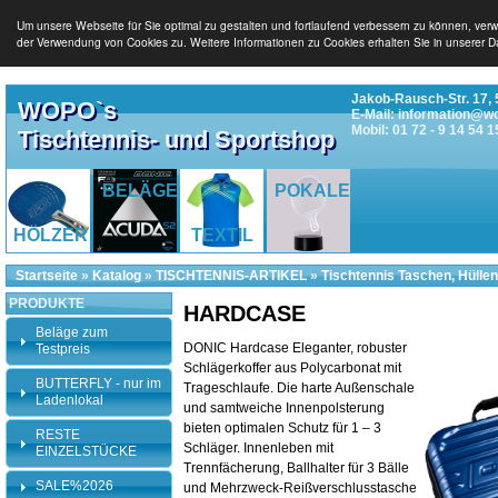
Um unsere Webseite für Sie optimal zu gestalten und fortlaufend verbessern zu können, ver
der Verwendung von Cookies zu. Weitere Informationen zu Cookies erhalten Sie in unserer D
Jakob-Rausch-Str. 17, 
WOPO`s
E-Mail: information@w
Mobil: 01 72 - 9 14 54 1
Tischtennis- und Sportshop
BELÄGE
POKALE
HÖLZER
TEXTIL
Startseite
»
Katalog
»
TISCHTENNIS-ARTIKEL
»
Tischtennis Taschen, Hüllen
PRODUKTE
HARDCASE
Beläge zum
DONIC Hardcase Eleganter, robuster
Testpreis
Schlägerkoffer aus Polycarbonat mit
BUTTERFLY - nur im
Trageschlaufe. Die harte Außenschale
Ladenlokal
und samtweiche Innenpolsterung
bieten optimalen Schutz für 1 – 3
RESTE
Schläger. Innenleben mit
EINZELSTÜCKE
Trennfächerung, Ballhalter für 3 Bälle
SALE%2026
und Mehrzweck-Reißverschlusstasche