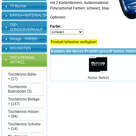
mit 2 Kartenfächern. Außenmaterial:
TT-Bücher
Polycarbonat Farben: schwarz, blau
BARNA+MATERIALSPEZI
Optionen:
TSP-
Farbe:
SONDERVERKAUF
Beläge - FARBIG -
Produkt teilweise verfügbar!
NEUHEITEN
Kunden, die dieses Produkt gekauft haben, haben
TISCHTENNIS-
ARTIKEL
Tischtennis Bälle-
Aurus Select
>
(17)
Tischtennis
Ballroboter
(3)
Tischtennis Beläge-
>
(147)
Tischtennis Hölzer-
>
(94)
Tischtennis Schuhe-
>
(14)