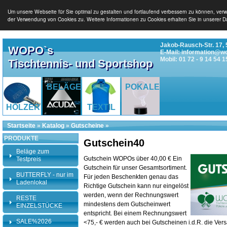
Um unsere Webseite für Sie optimal zu gestalten und fortlaufend verbessern zu können, ver
der Verwendung von Cookies zu. Weitere Informationen zu Cookies erhalten Sie in unserer D
Jakob-Rausch-Str. 17, 
WOPO`s
E-Mail: information@w
Mobil: 01 72 - 9 14 54 1
Tischtennis- und Sportshop
BELÄGE
POKALE
HÖLZER
TEXTIL
Startseite
»
Katalog
»
Gutscheine
»
PRODUKTE
Gutschein40
Beläge zum
Gutschein WOPOs über 40,00 € Ein
Testpreis
Gutschein für unser Gesamtsortiment.
BUTTERFLY - nur im
Für jeden Beschenkten genau das
Ladenlokal
Richtige Gutschein kann nur eingelöst
werden, wenn der Rechnungswert
RESTE
mindestens dem Gutscheinwert
EINZELSTÜCKE
entspricht. Bei einem Rechnungswert
SALE%2026
<75,- € werden auch bei Gutscheinen i.d.R. die Vers