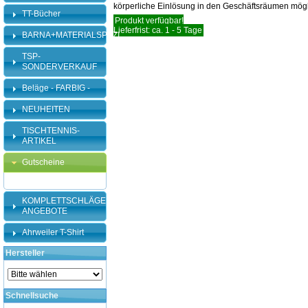
körperliche Einlösung in den Geschäftsräumen mögl
TT-Bücher
Produkt verfügbar!
Lieferfrist: ca. 1 - 5 Tage
BARNA+MATERIALSPEZI
TSP-
SONDERVERKAUF
Beläge - FARBIG -
NEUHEITEN
TISCHTENNIS-
ARTIKEL
Gutscheine
KOMPLETTSCHLÄGER-
ANGEBOTE
Ahrweiler T-Shirt
Hersteller
Schnellsuche