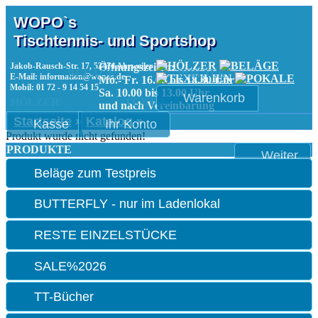
WOPO`s
Tischtennis- und Sportshop
Jakob-Rausch-Str. 17, 53474 Ahrweiler
Öffnungszeiten:
BELÄGE
POKALE
E-Mail: information@wopos.de
Mo.- Fr. 16.00 bis 18.30 Uhr
Mobil: 01 72 - 9 14 54 15
Sa. 10.00 bis 13.00 Uhr
Warenkorb
HÖLZER
TEXTIL
und nach Vereinbarung
Startseite
»
Katalog
»
Kasse
Ihr Konto
Produkt wurde nicht gefunden!
PRODUKTE
Weiter
Beläge zum Testpreis
BUTTERFLY - nur im Ladenlokal
RESTE EINZELSTÜCKE
SALE%2026
TT-Bücher