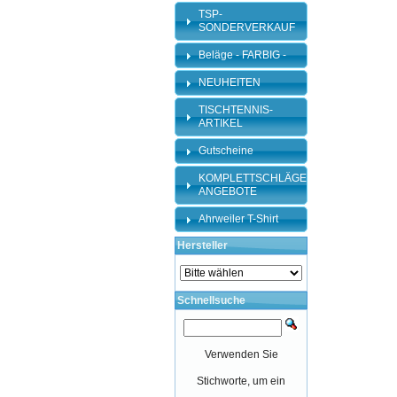
TSP-
SONDERVERKAUF
Beläge - FARBIG -
NEUHEITEN
TISCHTENNIS-
ARTIKEL
Gutscheine
KOMPLETTSCHLÄGER-
ANGEBOTE
Ahrweiler T-Shirt
Hersteller
Schnellsuche
Verwenden Sie
Stichworte, um ein