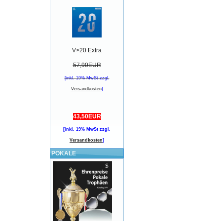
V>20 Extra
57,90EUR
[inkl. 19% MwSt zzgl.
Versandkosten
]
43,50EUR
[inkl. 19% MwSt zzgl.
Versandkosten
]
POKALE