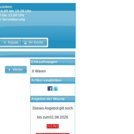
zeiten:
 16.00 bis 18.30 Uhr
0 bis 13.00 Uhr
h Vereinbarung
Kasse
Ihr Konto
Einkaufswagen
Weiter
0 Waren
Artikel empfehlen
Angebot der Woche
Dieses Angebot gilt noch
bis zum31.08.2026
(KEINE