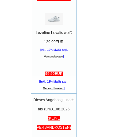
Lezoline Levalis weiß
129,90EUR
[inkl. 19% MwSt zzgl.
Versandkosten
]
99,90EUR
[inkl. 19% MwSt zzgl.
Versandkosten
]
Dieses Angebot gilt noch
bis zum31.08.2026
(KEINE
VERSANDKOSTEN)