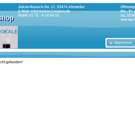
Jakob-Rausch-Str. 17, 53474 Ahrweiler
Öffnungs
E-Mail: information@wopos.de
Mo.- Fr.
Mobil: 01 72 - 9 14 54 15
Sa. 10.0
tshop
und nac
POKALE
Warenkorb
icht gefunden!