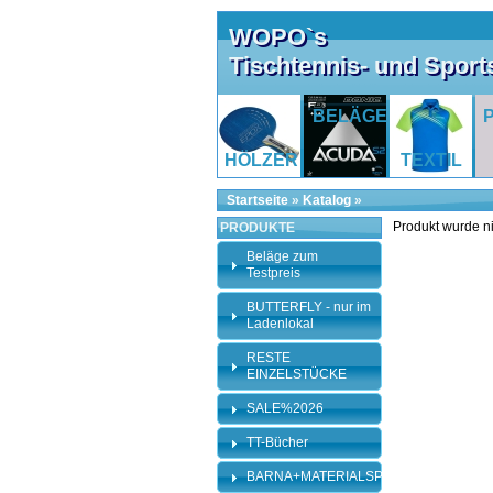
WOPO`s
Tischtennis- und Spor
BELÄGE
HÖLZER
TEXTIL
Startseite
»
Katalog
»
Produkt wurde n
PRODUKTE
Beläge zum
Testpreis
BUTTERFLY - nur im
Ladenlokal
RESTE
EINZELSTÜCKE
SALE%2026
TT-Bücher
BARNA+MATERIALSPEZI