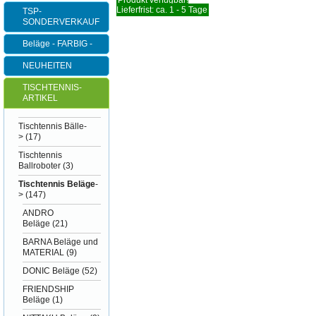
Produkt verfügbar!
Lieferfrist: ca. 1 - 5 Tage
TSP-
SONDERVERKAUF
Beläge - FARBIG -
NEUHEITEN
TISCHTENNIS-
ARTIKEL
Tischtennis Bälle-
>
(17)
Tischtennis
Ballroboter
(3)
Tischtennis Beläge
-
>
(147)
ANDRO
Beläge
(21)
BARNA Beläge und
MATERIAL
(9)
DONIC Beläge
(52)
FRIENDSHIP
Beläge
(1)