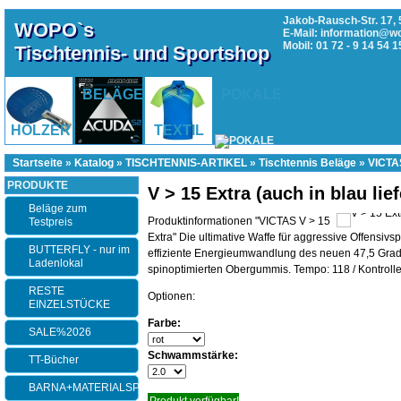
Jakob-Rausch-Str. 17, 
WOPO`s
E-Mail: information@w
Mobil: 01 72 - 9 14 54 1
Tischtennis- und Sportshop
BELÄGE
POKALE
HÖLZER
TEXTIL
Startseite
»
Katalog
»
TISCHTENNIS-ARTIKEL
»
Tischtennis Beläge
»
VICTA
PRODUKTE
V > 15 Extra (auch in blau lie
Beläge zum
Produktinformationen "VICTAS V > 15
Testpreis
Extra" Die ultimative Waffe für aggressive Offensivs
BUTTERFLY - nur im
effiziente Energieumwandlung des neuen 47,5 Grad
Ladenlokal
spinoptimierten Obergummis. Tempo: 118 / Kontrolle: 
RESTE
Optionen:
EINZELSTÜCKE
Farbe:
SALE%2026
Schwammstärke:
TT-Bücher
BARNA+MATERIALSPEZI