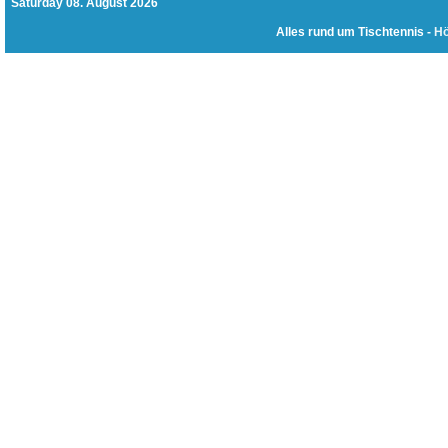
Saturday 08. August 2026
Alles rund um Tischtennis -
Hö