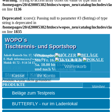
Warning
: Trying to access array offset on value of type null in
/homepages/20/d20005382/htdocs/wopos_neu/catalog/includes/clas
on line
1136
Deprecated
: iconv(): Passing null to parameter #3 ($string) of type
string is deprecated in
/homepages/20/d20005382/htdocs/wopos_neu/catalog/includes/clas
on line
1835
WOPO`s
Tischtennis- und Sportshop
Jakob-Rausch-Str. 17, 53474 Ahrweiler
Öffnungszeiten:
BELÄGE
POKALE
E-Mail: information@wopos.de
Mo.- Fr. 16.00 bis 18.30 Uhr
Mobil: 01 72 - 9 14 54 15
Sa. 10.00 bis 13.00 Uhr
Warenkorb
HÖLZER
TEXTIL
und nach Vereinbarung
Startseite
»
Katalog
Kasse
Ihr Konto
Produkt wurde nicht gefunden!
PRODUKTE
Weiter
Beläge zum Testpreis
BUTTERFLY - nur im Ladenlokal