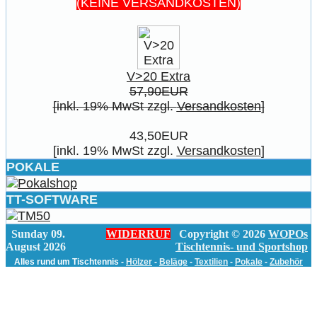
(KEINE VERSANDKOSTEN)
V>20 Extra
57,90EUR
[inkl. 19% MwSt zzgl.
Versandkosten
]
43,50EUR
[inkl. 19% MwSt zzgl.
Versandkosten
]
POKALE
TT-SOFTWARE
Sunday 09.
WIDERRUF
Copyright © 2026
WOPOs
August 2026
Tischtennis- und Sportshop
Alles rund um Tischtennis -
Hölzer
-
Beläge
-
Textilien
-
Pokale
-
Zubehör