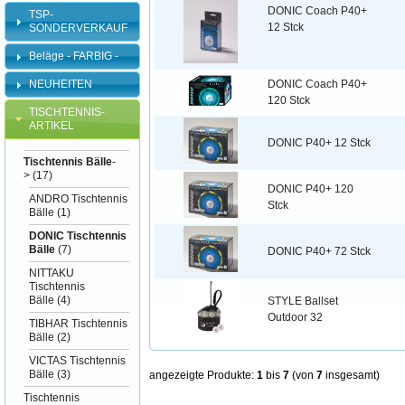
DONIC Coach P40+
TSP-
12 Stck
SONDERVERKAUF
Beläge - FARBIG -
DONIC Coach P40+
NEUHEITEN
120 Stck
TISCHTENNIS-
ARTIKEL
DONIC P40+ 12 Stck
Tischtennis Bälle
-
>
(17)
DONIC P40+ 120
ANDRO Tischtennis
Stck
Bälle
(1)
DONIC Tischtennis
Bälle
(7)
DONIC P40+ 72 Stck
NITTAKU
Tischtennis
Bälle
(4)
STYLE Ballset
Outdoor 32
TIBHAR Tischtennis
Bälle
(2)
VICTAS Tischtennis
Bälle
(3)
angezeigte Produkte:
1
bis
7
(von
7
insgesamt)
Tischtennis