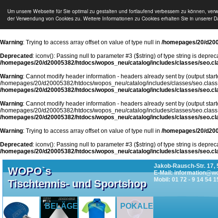
Um unsere Webseite für Sie optimal zu gestalten und fortlaufend verbessern zu können, ver
der Verwendung von Cookies zu. Weitere Informationen zu Cookies erhalten Sie in unserer D
Warning
: Trying to access array offset on value of type null in
/homepages/20/d200
Deprecated
: iconv(): Passing null to parameter #3 ($string) of type string is deprec
/homepages/20/d20005382/htdocs/wopos_neu/catalog/includes/classes/seo.cl
Warning
: Cannot modify header information - headers already sent by (output start
/homepages/20/d20005382/htdocs/wopos_neu/catalog/includes/classes/seo.class
/homepages/20/d20005382/htdocs/wopos_neu/catalog/includes/classes/seo.cl
Warning
: Cannot modify header information - headers already sent by (output start
/homepages/20/d20005382/htdocs/wopos_neu/catalog/includes/classes/seo.class
/homepages/20/d20005382/htdocs/wopos_neu/catalog/includes/classes/seo.cl
Warning
: Trying to access array offset on value of type null in
/homepages/20/d200
Deprecated
: iconv(): Passing null to parameter #3 ($string) of type string is deprec
/homepages/20/d20005382/htdocs/wopos_neu/catalog/includes/classes/seo.cl
Jakob-Rausch-Str. 17, 
WOPO`s
E-Mail: information@w
Mobil: 01 72 - 9 14 54 1
Tischtennis- und Sportshop
BELÄGE
POKALE