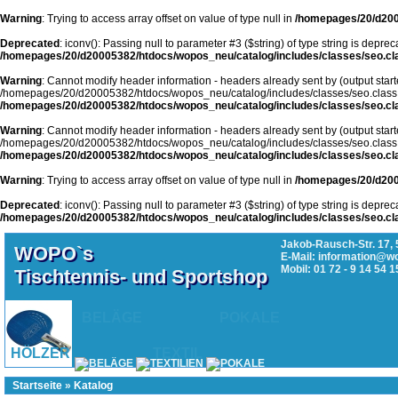
Warning
: Trying to access array offset on value of type null in
/homepages/20/d200
Deprecated
: iconv(): Passing null to parameter #3 ($string) of type string is deprec
/homepages/20/d20005382/htdocs/wopos_neu/catalog/includes/classes/seo.cl
Warning
: Cannot modify header information - headers already sent by (output start
/homepages/20/d20005382/htdocs/wopos_neu/catalog/includes/classes/seo.class
/homepages/20/d20005382/htdocs/wopos_neu/catalog/includes/classes/seo.cl
Warning
: Cannot modify header information - headers already sent by (output start
/homepages/20/d20005382/htdocs/wopos_neu/catalog/includes/classes/seo.class
/homepages/20/d20005382/htdocs/wopos_neu/catalog/includes/classes/seo.cl
Warning
: Trying to access array offset on value of type null in
/homepages/20/d200
Deprecated
: iconv(): Passing null to parameter #3 ($string) of type string is deprec
/homepages/20/d20005382/htdocs/wopos_neu/catalog/includes/classes/seo.cl
Jakob-Rausch-Str. 17, 
WOPO`s
E-Mail: information@w
Mobil: 01 72 - 9 14 54 1
Tischtennis- und Sportshop
BELÄGE
POKALE
HÖLZER
TEXTIL
Startseite
»
Katalog