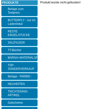
Produkt wurde nicht gefunden!
PRODUKTE
Beläge zum
Testpreis
BUTTERFLY - nur im
Ladenlokal
RESTE
EINZELSTÜCKE
SALE%2026
TT-Bücher
BARNA+MATERIALSPEZI
TSP-
SONDERVERKAUF
Beläge - FARBIG -
NEUHEITEN
TISCHTENNIS-
ARTIKEL
Gutscheine