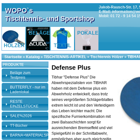
Jakob-Rausch-Str. 17, 
WOPO`s
E-Mail: information@w
Mobil: 01 72 - 9 14 54 1
Tischtennis- und Sportshop
BELÄGE
POKALE
HÖLZER
TEXTIL
Startseite
»
Katalog
»
TISCHTENNIS-ARTIKEL
»
Tischtennis Hölzer
»
TIBHAR
PRODUKTE
Defense Plus
Beläge zum
Tibhar "Defense Plus" Die
Testpreis
Abwehrspezialisten von TIBHAR
BUTTERFLY - nur im
haben mit dem Defense plus ein
Ladenlokal
Abwehrholz entwickelt, dass trotz
seines vergrößerten Schlägerblattes
RESTE
extrem leicht ist und den Verteidigern
EINZELSTÜCKE
das Leben leichter macht. Die
SALE%2026
spezifische Furnierkombination mit
zwei Balsaschichten sorgt für
TT-Bücher
ausreichenden Bremseffekt und viel
Spielgefühl in der Schnittabwehr,
BARNA+MATERIALSPEZI
ermöglichen aber auch gleichzeitig