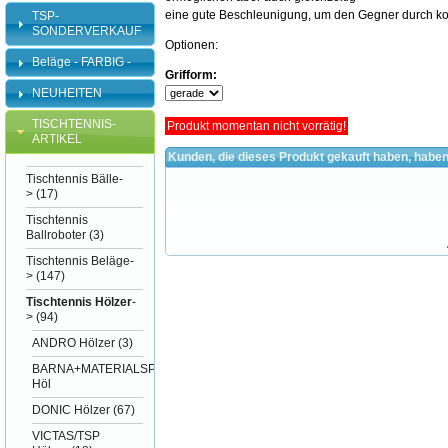
eine gute Beschleunigung, um den Gegner durch kont
TSP-
SONDERVERKAUF
Optionen:
Beläge - FARBIG -
Grifform:
NEUHEITEN
TISCHTENNIS-
Produkt momentan nicht vorrätig!
ARTIKEL
Kunden, die dieses Produkt gekauft haben, haben
Tischtennis Bälle-
>
(17)
Tischtennis
Ballroboter
(3)
Tischtennis Beläge-
>
(147)
Tischtennis Hölzer
-
>
(94)
ANDRO Hölzer
(3)
BARNA+MATERIALSPEZI
Höl
DONIC Hölzer
(67)
VICTAS/TSP