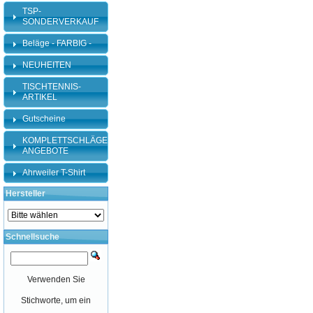
TSP-
SONDERVERKAUF
Beläge - FARBIG -
NEUHEITEN
TISCHTENNIS-
ARTIKEL
Gutscheine
KOMPLETTSCHLÄGER-
ANGEBOTE
Ahrweiler T-Shirt
Hersteller
Schnellsuche
Verwenden Sie
Stichworte, um ein