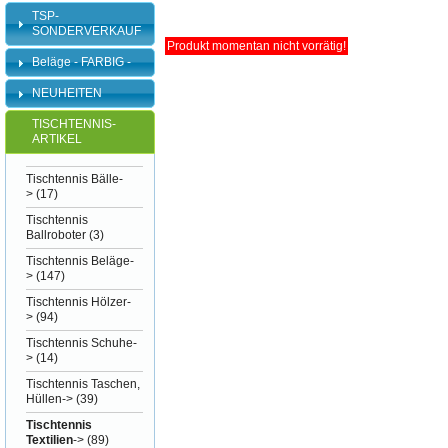
TSP-
SONDERVERKAUF
Produkt momentan nicht vorrätig!
Beläge - FARBIG -
NEUHEITEN
TISCHTENNIS-
ARTIKEL
Tischtennis Bälle-
>
(17)
Tischtennis
Ballroboter
(3)
Tischtennis Beläge-
>
(147)
Tischtennis Hölzer-
>
(94)
Tischtennis Schuhe-
>
(14)
Tischtennis Taschen,
Hüllen->
(39)
Tischtennis
Textilien
->
(89)