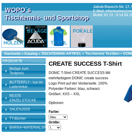
Jakob-Rausch-Str. 17, 
WOPO`s
E-Mail: information@w
Mobil: 01 72 - 9 14 54 1
Tischtennis- und Sportshop
BELÄGE
POKALE
HÖLZER
TEXTIL
Startseite
»
Katalog
»
TISCHTENNIS-ARTIKEL
»
Tischtennis Textilien
»
DONIC
PRODUKTE
CREATE SUCCESS T-Shirt
Beläge zum
DONIC T-Shirt CREATE SUCCESS Mit
Testpreis
mehrfarbigem DONIC create success
BUTTERFLY - nur im
Logo Print auf der Vorderseite. 100%
Ladenlokal
Polyester Farben: blau, schwarz
Größen: XXS – XXL
RESTE
EINZELSTÜCKE
Optionen:
SALE%2026
Farbe:
TT-Bücher
Größe:
BARNA+MATERIALSPEZI