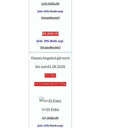
129,90EUR
[inkl. 19% MwSt zzgl.
Versandkosten
]
99,90EUR
[inkl. 19% MwSt zzgl.
Versandkosten
]
Dieses Angebot gilt noch
bis zum31.08.2026
(KEINE
VERSANDKOSTEN)
V>20 Extra
57,90EUR
[inkl. 19% MwSt zzgl.