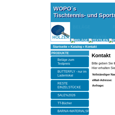
WOPO`s
Tischtennis- und Spor
BELÄGE
HÖLZER
TEXTIL
Startseite
»
Katalog
»
Kontakt
PRODUKTE
Kontakt
Beläge zum
Bitte geben Sie 
Testpreis
Hier erhalten Si
BUTTERFLY - nur im
Vollständiger N
Ladenlokal
eMail-Adresse:
RESTE
Anfrage:
EINZELSTÜCKE
SALE%2026
TT-Bücher
BARNA+MATERIALSPEZI