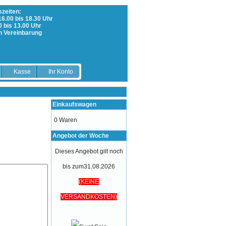
zeiten:
 16.00 bis 18.30 Uhr
0 bis 13.00 Uhr
h Vereinbarung
Kasse
Ihr Konto
Einkaufswagen
0 Waren
Angebot der Woche
Dieses Angebot gilt noch
bis zum31.08.2026
(KEINE
VERSANDKOSTEN)