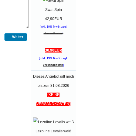
Swat Spin
42,90EUR
[inkl. 19% MwSt zzgl.
Versandkosten
]
Weiter
30,90EUR
[inkl. 19% MwSt zzgl.
Versandkosten
]
Dieses Angebot gilt noch
bis zum31.08.2026
(KEINE
VERSANDKOSTEN)
Lezoline Levalis weiß