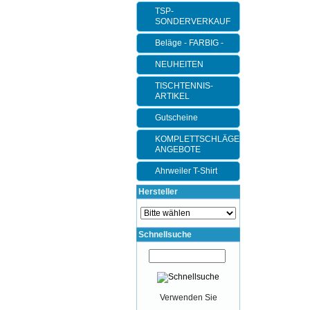
TSP-
SONDERVERKAUF
Beläge - FARBIG -
NEUHEITEN
TISCHTENNIS-
ARTIKEL
Gutscheine
KOMPLETTSCHLÄGER-
ANGEBOTE
Ahrweiler T-Shirt
Hersteller
Schnellsuche
Verwenden Sie