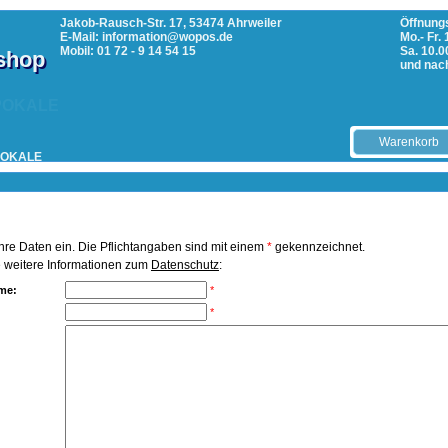
Jakob-Rausch-Str. 17, 53474 Ahrweiler
Öffnungs
E-Mail: information@wopos.de
Mo.- Fr.
Mobil: 01 72 - 9 14 54 15
Sa. 10.0
tshop
und nac
POKALE
Warenkorb
Ihre Daten ein. Die Pflichtangaben sind mit einem
*
gekennzeichnet.
e weitere Informationen zum
Datenschutz
:
ame:
*
*