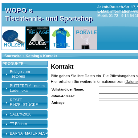
Jakob-Rausch-Str. 17, 
WOPO`s
E-Mail: information@w
Mobil: 01 72 - 9 14 54 1
Tischtennis- und Sportshop
BELÄGE
POKALE
HÖLZER
TEXTIL
Startseite
»
Katalog
»
Kontakt
PRODUKTE
Kontakt
Beläge zum
Bitte geben Sie Ihre Daten ein. Die Pflichtangaben 
Testpreis
Hier erhalten Sie weitere Informationen zum
Datens
BUTTERFLY - nur im
Vollständiger Name:
Ladenlokal
eMail-Adresse:
RESTE
Anfrage:
EINZELSTÜCKE
SALE%2026
TT-Bücher
BARNA+MATERIALSPEZI