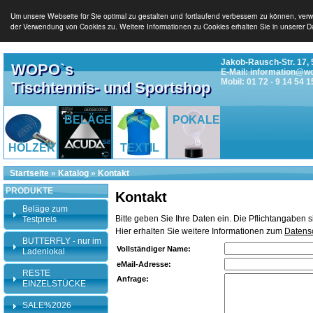
Um unsere Webseite für Sie optimal zu gestalten und fortlaufend verbessern zu können, ver
der Verwendung von Cookies zu. Weitere Informationen zu Cookies erhalten Sie in unserer D
Jakob-Rausch-Str. 17, 
WOPO`s
E-Mail: information@w
Mobil: 01 72 - 9 14 54 1
Tischtennis- und Sportshop
BELÄGE
POKALE
HÖLZER
TEXTIL
Startseite
»
Katalog
»
Kontakt
PRODUKTE
Kontakt
Beläge zum
Bitte geben Sie Ihre Daten ein. Die Pflichtangaben 
Testpreis
Hier erhalten Sie weitere Informationen zum
Datens
BUTTERFLY - nur im
Vollständiger Name:
Ladenlokal
eMail-Adresse:
RESTE
Anfrage:
EINZELSTÜCKE
SALE%2026