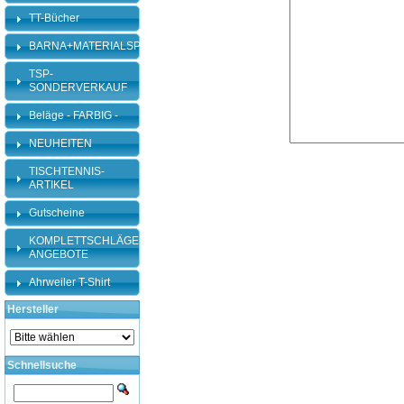
TT-Bücher
BARNA+MATERIALSPEZI
TSP-
SONDERVERKAUF
Beläge - FARBIG -
NEUHEITEN
TISCHTENNIS-
ARTIKEL
Gutscheine
KOMPLETTSCHLÄGER-
ANGEBOTE
Ahrweiler T-Shirt
Hersteller
Schnellsuche