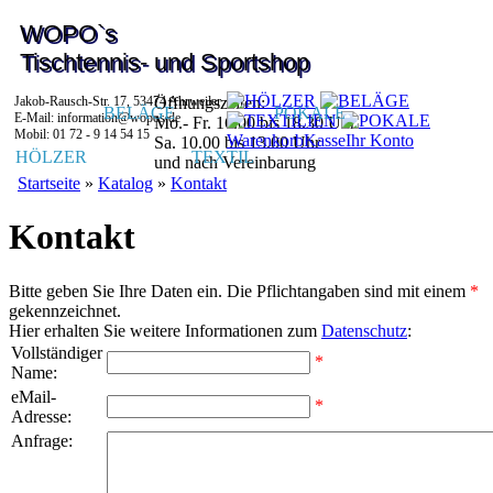
WOPO`s
Tischtennis- und Sportshop
Jakob-Rausch-Str. 17, 53474 Ahrweiler
Öffnungszeiten:
BELÄGE
POKALE
E-Mail: information@wopos.de
Mo.- Fr. 16.00 bis 18.30 Uhr
Mobil: 01 72 - 9 14 54 15
Warenkorb
Kasse
Ihr Konto
Sa. 10.00 bis 13.00 Uhr
HÖLZER
TEXTIL
und nach Vereinbarung
Startseite
»
Katalog
»
Kontakt
Kontakt
Bitte geben Sie Ihre Daten ein. Die Pflichtangaben sind mit einem
*
gekennzeichnet.
Hier erhalten Sie weitere Informationen zum
Datenschutz
:
Vollständiger
*
Name:
eMail-
*
Adresse:
Anfrage: