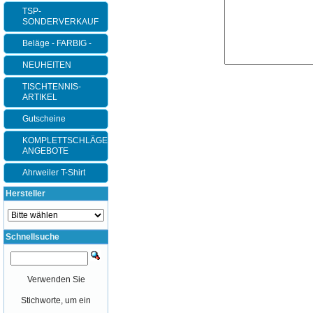
TSP-
SONDERVERKAUF
Beläge - FARBIG -
NEUHEITEN
TISCHTENNIS-
ARTIKEL
Gutscheine
KOMPLETTSCHLÄGER-
ANGEBOTE
Ahrweiler T-Shirt
Hersteller
Schnellsuche
Verwenden Sie
Stichworte, um ein