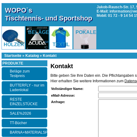
Jakob-Rausch-Str. 17, 
WOPO`s
E-Mail: information@w
Mobil: 01 72 - 9 14 54 1
Tischtennis- und Sportshop
BELÄGE
POKALE
HÖLZER
TEXTIL
Startseite
»
Katalog
»
Kontakt
PRODUKTE
Kontakt
Beläge zum
Bitte geben Sie Ihre Daten ein. Die Pflichtangaben 
Testpreis
Hier erhalten Sie weitere Informationen zum
Datens
BUTTERFLY - nur im
Vollständiger Name:
Ladenlokal
eMail-Adresse:
RESTE
Anfrage:
EINZELSTÜCKE
SALE%2026
TT-Bücher
BARNA+MATERIALSPEZI