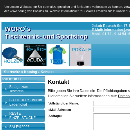
Um unsere Webseite für Sie optimal zu gestalten und fortlaufend verbessern zu können, ver
der Verwendung von Cookies zu. Weitere Informationen zu Cookies erhalten Sie in unserer D
Jakob-Rausch-Str. 17, 
WOPO`s
E-Mail: information@w
Mobil: 01 72 - 9 14 54 1
Tischtennis- und Sportshop
BELÄGE
POKALE
HÖLZER
TEXTIL
Startseite
»
Katalog
»
Kontakt
PRODUKTE
Kontakt
Beläge zum
Bitte geben Sie Ihre Daten ein. Die Pflichtangaben 
Testpreis
Hier erhalten Sie weitere Informationen zum
Datens
BUTTERFLY - nur im
Vollständiger Name:
Ladenlokal
eMail-Adresse:
RESTE
Anfrage:
EINZELSTÜCKE
SALE%2026