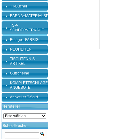
TT-Bücher
BARNA+MATERIALSPEZI
TSP-
SONDERVERKAUF
Beläge - FARBIG -
NEUHEITEN
TISCHTENNIS-
ARTIKEL
Gutscheine
KOMPLETTSCHLÄGER-
ANGEBOTE
Ahrweiler T-Shirt
Hersteller
Schnellsuche