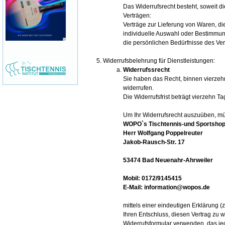
Das Widerrufsrecht besteht, soweit di
Verträgen:
Verträge zur Lieferung von Waren, die
individuelle Auswahl oder Bestimmun
die persönlichen Bedürfnisse des Ver
Widerrufsbelehrung für Dienstleistungen:
Widerrufssrecht
Sie haben das Recht, binnen vierze
widerrufen.
Die Widerrufsfrist beträgt vierzehn 
Um Ihr Widerrufsrecht auszuüben, m
WOPO`s Tischtennis-und Sportsho
Herr Wolfgang Poppelreuter
Jakob-Rausch-Str. 17
53474 Bad Neuenahr-Ahrweiler
Mobil: 0172/9145415
E-Mail: information@wopos.de
mittels einer eindeutigen Erklärung (z
Ihren Entschluss, diesen Vertrag zu 
Widerrufsformular
verwenden, das jed