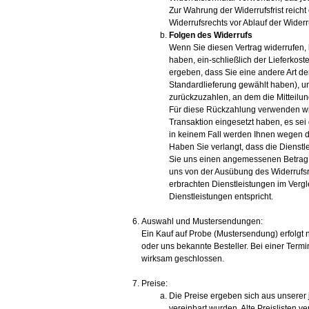
Zur Wahrung der Widerrufsfrist reicht
Widerrufsrechts vor Ablauf der Widerr
Folgen des Widerrufs
Wenn Sie diesen Vertrag widerrufen, 
haben, ein-schließlich der Lieferkos
ergeben, dass Sie eine andere Art de
Standardlieferung gewählt haben), u
zurückzuzahlen, an dem die Mitteilun
Für diese Rückzahlung verwenden wir
Transaktion eingesetzt haben, es sei
in keinem Fall werden Ihnen wegen d
Haben Sie verlangt, dass die Dienstl
Sie uns einen angemessenen Betrag z
uns von der Ausübung des Widerrufsrec
erbrachten Dienstleistungen im Ver
Dienstleistungen entspricht.
Auswahl und Mustersendungen:
Ein Kauf auf Probe (Mustersendung) erfolgt 
oder uns bekannte Besteller. Bei einer Termi
wirksam geschlossen.
Preise:
Die Preise ergeben sich aus unserer j
vereinbart wurden. Alte Preislisten ver