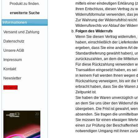
mittels einer eindeutigen Erklärung (z
Produkt zu finden.
Ihren Entschluss, diesen Vertrag zu 
erweiterte Suche
Widerrufsformular
verwenden, das jed
Zur Wahrung der Widerrufsfrist reicht
Informationen
Widerrufsrechts vor Ablauf der Widerr
Folgen des Widerrufs
Versand und Zahlung
Wenn Sie diesen Vertrag widerrufen, 
Datenschutz
haben, einschließlich der Lieferkost
ergeben, dass Sie eine andere Art de
Unsere AGB
Standardlieferung gewählt haben), u
zurückzuzahlen, an dem die Mitteilun
Impressum
Für diese Rückzahlung verwenden wir
Kontakt
Transaktion eingesetzt haben, es sei
in keinem Fall werden Ihnen wegen d
Newsletter
Rückzahlung verweigern, bis wir die
erbracht haben, dass Sie die Waren 
Widerruf
Zeitpunkt ist.
Sie haben die Waren unverzüglich un
an dem Sie uns über den Widerruf di
übergeben. Die Frist ist gewahrt, wen
absenden. Sie tragen die unmittelb
Sie müssen für einen etwaigen Wertv
einen zur Prüfung der Beschaffenhei
notwendigen Umgang mit ihnen zurüc