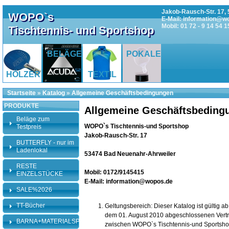
Jakob-Rausch-Str. 17, 
WOPO`s
E-Mail: information@w
Mobil: 01 72 - 9 14 54 1
Tischtennis- und Sportshop
BELÄGE
POKALE
HÖLZER
TEXTIL
Startseite
»
Katalog
»
Allgemeine Geschäftsbedingungen
PRODUKTE
Allgemeine Geschäftsbeding
Beläge zum
WOPO`s Tischtennis-und Sportshop
Testpreis
Jakob-Rausch-Str. 17
BUTTERFLY - nur im
Ladenlokal
53474 Bad Neuenahr-Ahrweiler
RESTE
Mobil: 0172/9145415
EINZELSTÜCKE
E-Mail: information@wopos.de
SALE%2026
TT-Bücher
Geltungsbereich: Dieser Katalog ist gültig 
dem 01. August 2010 abgeschlossenen Vertr
BARNA+MATERIALSPEZI
zwischen WOPO`s Tischtennis-und Sportsho