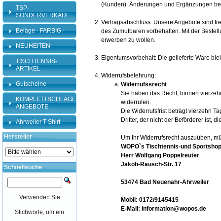
(Kunden). Änderungen und Ergänzungen beha
TSP-
SONDERVERKAUF
Vertragsabschluss: Unsere Angebote sind fr
Beläge - FARBIG -
des Zumutbaren vorbehalten. Mit der Bestellu
erwerben zu wollen.
NEUHEITEN
Eigentumsvorbehalt: Die gelieferte Ware ble
TISCHTENNIS-
ARTIKEL
Widerrufsbelehrung:
Gutscheine
Widerrufssrecht
Sie haben das Recht, binnen vierze
KOMPLETTSCHLÄGER-
widerrufen.
ANGEBOTE
Die Widerrufsfrist beträgt vierzehn 
Dritter, der nicht der Beförderer ist
Ahrweiler T-Shirt
Hersteller
Um Ihr Widerrufsrecht auszuüben, m
WOPO`s Tischtennis-und Sportsho
Herr Wolfgang Poppelreuter
Jakob-Rausch-Str. 17
Schnellsuche
53474 Bad Neuenahr-Ahrweiler
Verwenden Sie
Mobil: 0172/9145415
E-Mail: information@wopos.de
Stichworte, um ein