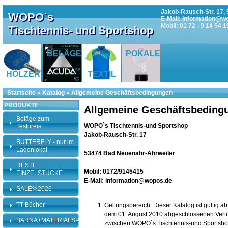
Jakob-Rausch-Str. 17, 
WOPO`s
E-Mail: information@w
Mobil: 01 72 - 9 14 54 1
Tischtennis- und Sportshop
BELÄGE
POKALE
HÖLZER
TEXTIL
Startseite
»
Katalog
»
Allgemeine Geschäftsbedingungen
PRODUKTE
Allgemeine Geschäftsbeding
Beläge zum
WOPO`s Tischtennis-und Sportshop
Testpreis
Jakob-Rausch-Str. 17
BUTTERFLY - nur im
Ladenlokal
53474 Bad Neuenahr-Ahrweiler
RESTE
Mobil: 0172/9145415
EINZELSTÜCKE
E-Mail: information@wopos.de
SALE%2026
TT-Bücher
Geltungsbereich: Dieser Katalog ist gültig 
dem 01. August 2010 abgeschlossenen Vertr
BARNA+MATERIALSPEZI
zwischen WOPO`s Tischtennis-und Sportsho