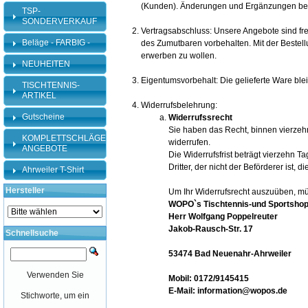
(Kunden). Änderungen und Ergänzungen beha
TSP-
SONDERVERKAUF
Vertragsabschluss: Unsere Angebote sind fr
Beläge - FARBIG -
des Zumutbaren vorbehalten. Mit der Bestellu
erwerben zu wollen.
NEUHEITEN
Eigentumsvorbehalt: Die gelieferte Ware ble
TISCHTENNIS-
ARTIKEL
Widerrufsbelehrung:
Gutscheine
Widerrufssrecht
Sie haben das Recht, binnen vierze
KOMPLETTSCHLÄGER-
widerrufen.
ANGEBOTE
Die Widerrufsfrist beträgt vierzehn 
Dritter, der nicht der Beförderer ist
Ahrweiler T-Shirt
Hersteller
Um Ihr Widerrufsrecht auszuüben, m
WOPO`s Tischtennis-und Sportsho
Herr Wolfgang Poppelreuter
Jakob-Rausch-Str. 17
Schnellsuche
53474 Bad Neuenahr-Ahrweiler
Verwenden Sie
Mobil: 0172/9145415
E-Mail: information@wopos.de
Stichworte, um ein