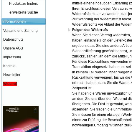
mittels einer eindeutigen Erklärung (z
Produkt zu finden.
Ihren Entschluss, diesen Vertrag zu 
erweiterte Suche
Widerrufsformular
verwenden, das jed
Zur Wahrung der Widerrufsfrist reicht
Informationen
Widerrufsrechts vor Ablauf der Widerr
Folgen des Widerrufs
Versand und Zahlung
Wenn Sie diesen Vertrag widerrufen, 
Datenschutz
haben, einschließlich der Lieferkost
ergeben, dass Sie eine andere Art de
Unsere AGB
Standardlieferung gewählt haben), u
zurückzuzahlen, an dem die Mitteilun
Impressum
Für diese Rückzahlung verwenden wir
Kontakt
Transaktion eingesetzt haben, es sei
in keinem Fall werden Ihnen wegen d
Newsletter
Rückzahlung verweigern, bis wir die
erbracht haben, dass Sie die Waren 
Widerruf
Zeitpunkt ist.
Sie haben die Waren unverzüglich un
an dem Sie uns über den Widerruf di
übergeben. Die Frist ist gewahrt, wen
absenden. Sie tragen die unmittelb
Sie müssen für einen etwaigen Wertv
einen zur Prüfung der Beschaffenhei
notwendigen Umgang mit ihnen zurüc