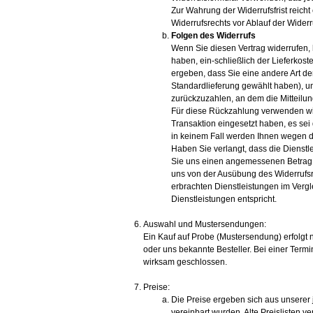
Zur Wahrung der Widerrufsfrist reicht
Widerrufsrechts vor Ablauf der Widerr
Folgen des Widerrufs
Wenn Sie diesen Vertrag widerrufen, 
haben, ein-schließlich der Lieferkos
ergeben, dass Sie eine andere Art de
Standardlieferung gewählt haben), u
zurückzuzahlen, an dem die Mitteilun
Für diese Rückzahlung verwenden wir
Transaktion eingesetzt haben, es sei
in keinem Fall werden Ihnen wegen d
Haben Sie verlangt, dass die Dienstl
Sie uns einen angemessenen Betrag z
uns von der Ausübung des Widerrufsrec
erbrachten Dienstleistungen im Ver
Dienstleistungen entspricht.
Auswahl und Mustersendungen:
Ein Kauf auf Probe (Mustersendung) erfolgt 
oder uns bekannte Besteller. Bei einer Termi
wirksam geschlossen.
Preise:
Die Preise ergeben sich aus unserer j
vereinbart wurden. Alte Preislisten ver