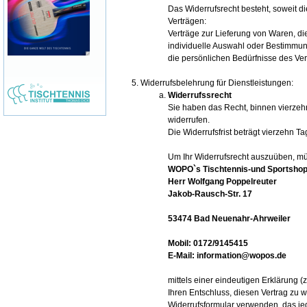
Das Widerrufsrecht besteht, soweit di
Verträgen:
Verträge zur Lieferung von Waren, die
individuelle Auswahl oder Bestimmun
die persönlichen Bedürfnisse des Ver
Widerrufsbelehrung für Dienstleistungen:
Widerrufssrecht
Sie haben das Recht, binnen vierze
widerrufen.
Die Widerrufsfrist beträgt vierzehn 
Um Ihr Widerrufsrecht auszuüben, m
WOPO`s Tischtennis-und Sportsho
Herr Wolfgang Poppelreuter
Jakob-Rausch-Str. 17
53474 Bad Neuenahr-Ahrweiler
Mobil: 0172/9145415
E-Mail: information@wopos.de
mittels einer eindeutigen Erklärung (z
Ihren Entschluss, diesen Vertrag zu 
Widerrufsformular
verwenden, das jed