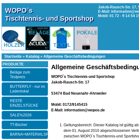
Jakob-Rausch-Str. 17, 
WOPO`s
E-Mail: information@w
Mobil: 01 72 - 9 14 54 1
Tischtennis- und Sportshop
BELÄGE
POKALE
HÖLZER
TEXTIL
Startseite
»
Katalog
»
Allgemeine Geschäftsbedingungen
PRODUKTE
Allgemeine Geschäftsbeding
Beläge zum
WOPO`s Tischtennis-und Sportshop
Testpreis
Jakob-Rausch-Str. 17
BUTTERFLY - nur im
Ladenlokal
53474 Bad Neuenahr-Ahrweiler
RESTE
Mobil: 0172/9145415
EINZELSTÜCKE
E-Mail: information@wopos.de
SALE%2026
TT-Bücher
Geltungsbereich: Dieser Katalog ist gültig 
dem 01. August 2010 abgeschlossenen Vertr
BARNA+MATERIALSPEZI
zwischen WOPO`s Tischtennis-und Sportsho