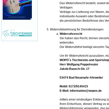
Das Widerrufsrecht besteht, soweit di
Verträgen:
Verträge zur Lieferung von Waren, die
individuelle Auswahl oder Bestimmun
die persönlichen Bedürfnisse des Ver
Widerrufsbelehrung für Dienstleistungen:
Widerrufssrecht
Sie haben das Recht, binnen vierze
widerrufen.
Die Widerrufsfrist beträgt vierzehn 
Um Ihr Widerrufsrecht auszuüben, m
WOPO`s Tischtennis-und Sportsho
Herr Wolfgang Poppelreuter
Jakob-Rausch-Str. 17
53474 Bad Neuenahr-Ahrweiler
Mobil: 0172/9145415
E-Mail: information@wopos.de
mittels einer eindeutigen Erklärung (z
Ihren Entschluss, diesen Vertrag zu 
Widerrufsformular
verwenden, das jed