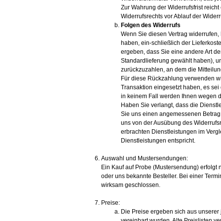
Zur Wahrung der Widerrufsfrist reicht
Widerrufsrechts vor Ablauf der Widerr
Folgen des Widerrufs
Wenn Sie diesen Vertrag widerrufen, 
haben, ein-schließlich der Lieferkos
ergeben, dass Sie eine andere Art de
Standardlieferung gewählt haben), u
zurückzuzahlen, an dem die Mitteilun
Für diese Rückzahlung verwenden wir
Transaktion eingesetzt haben, es sei
in keinem Fall werden Ihnen wegen d
Haben Sie verlangt, dass die Dienstl
Sie uns einen angemessenen Betrag z
uns von der Ausübung des Widerrufsrec
erbrachten Dienstleistungen im Ver
Dienstleistungen entspricht.
Auswahl und Mustersendungen:
Ein Kauf auf Probe (Mustersendung) erfolgt 
oder uns bekannte Besteller. Bei einer Termi
wirksam geschlossen.
Preise:
Die Preise ergeben sich aus unserer j
vereinbart wurden. Alte Preislisten ver