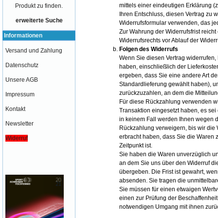
mittels einer eindeutigen Erklärung (z
Produkt zu finden.
Ihren Entschluss, diesen Vertrag zu 
erweiterte Suche
Widerrufsformular
verwenden, das jed
Zur Wahrung der Widerrufsfrist reicht
Informationen
Widerrufsrechts vor Ablauf der Widerr
Folgen des Widerrufs
Versand und Zahlung
Wenn Sie diesen Vertrag widerrufen, 
Datenschutz
haben, einschließlich der Lieferkost
ergeben, dass Sie eine andere Art de
Unsere AGB
Standardlieferung gewählt haben), u
zurückzuzahlen, an dem die Mitteilun
Impressum
Für diese Rückzahlung verwenden wir
Kontakt
Transaktion eingesetzt haben, es sei
in keinem Fall werden Ihnen wegen d
Newsletter
Rückzahlung verweigern, bis wir die
erbracht haben, dass Sie die Waren 
Widerruf
Zeitpunkt ist.
Sie haben die Waren unverzüglich un
an dem Sie uns über den Widerruf di
übergeben. Die Frist ist gewahrt, wen
absenden. Sie tragen die unmittelb
Sie müssen für einen etwaigen Wertv
einen zur Prüfung der Beschaffenhei
notwendigen Umgang mit ihnen zurüc