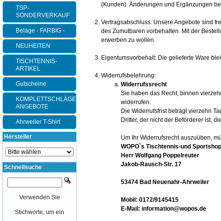
(Kunden). Änderungen und Ergänzungen beha
TSP-
SONDERVERKAUF
Vertragsabschluss: Unsere Angebote sind fr
Beläge - FARBIG -
des Zumutbaren vorbehalten. Mit der Bestellu
erwerben zu wollen.
NEUHEITEN
Eigentumsvorbehalt: Die gelieferte Ware ble
TISCHTENNIS-
ARTIKEL
Widerrufsbelehrung:
Gutscheine
Widerrufssrecht
Sie haben das Recht, binnen vierze
KOMPLETTSCHLÄGER-
widerrufen.
ANGEBOTE
Die Widerrufsfrist beträgt vierzehn 
Dritter, der nicht der Beförderer ist
Ahrweiler T-Shirt
Hersteller
Um Ihr Widerrufsrecht auszuüben, m
WOPO`s Tischtennis-und Sportsho
Herr Wolfgang Poppelreuter
Jakob-Rausch-Str. 17
Schnellsuche
53474 Bad Neuenahr-Ahrweiler
Verwenden Sie
Mobil: 0172/9145415
E-Mail: information@wopos.de
Stichworte, um ein