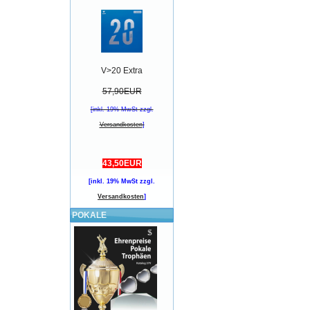
V>20 Extra
57,90EUR
[inkl. 19% MwSt zzgl.
Versandkosten
]
43,50EUR
[inkl. 19% MwSt zzgl.
Versandkosten
]
POKALE