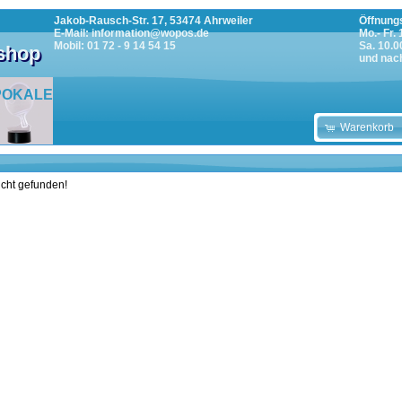
Jakob-Rausch-Str. 17, 53474 Ahrweiler
Öffnungs
E-Mail: information@wopos.de
Mo.- Fr.
Mobil: 01 72 - 9 14 54 15
Sa. 10.0
tshop
und nac
POKALE
Warenkorb
icht gefunden!