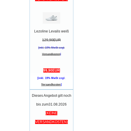
Lezoline Levalis weiß
129,90EUR
[inkl. 19% MwSt zzgl.
Versandkosten
]
99,90EUR
[inkl. 19% MwSt zzgl.
Versandkosten
]
Dieses Angebot gilt noch
bis zum31.08.2026
(KEINE
VERSANDKOSTEN)