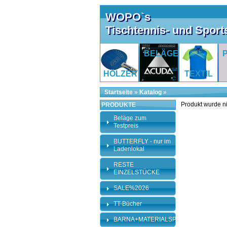
WOPO`s
Tischtennis- und Spor
BELÄGE
HÖLZER
TEXTIL
Startseite
»
Katalog
»
Produkt wurde n
PRODUKTE
Beläge zum
Testpreis
BUTTERFLY - nur im
Ladenlokal
RESTE
EINZELSTÜCKE
SALE%2026
TT-Bücher
BARNA+MATERIALSPEZI