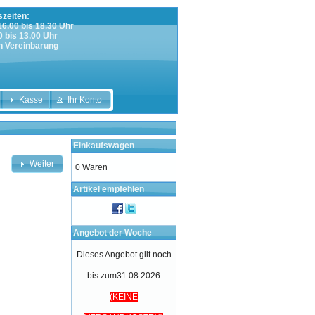
zeiten:
 16.00 bis 18.30 Uhr
0 bis 13.00 Uhr
h Vereinbarung
Kasse
Ihr Konto
Einkaufswagen
Weiter
0 Waren
Artikel empfehlen
Angebot der Woche
Dieses Angebot gilt noch
bis zum31.08.2026
(KEINE