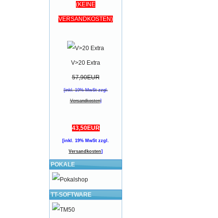
(KEINE
VERSANDKOSTEN)
V>20 Extra
57,90EUR
[inkl. 19% MwSt zzgl.
Versandkosten
]
43,50EUR
[inkl. 19% MwSt zzgl.
Versandkosten
]
POKALE
TT-SOFTWARE