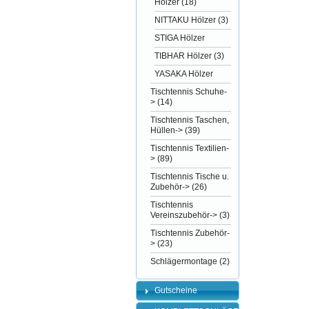
Hölzer
(18)
NITTAKU Hölzer
(3)
STIGA Hölzer
TIBHAR Hölzer
(3)
YASAKA Hölzer
Tischtennis Schuhe-
>
(14)
Tischtennis Taschen,
Hüllen->
(39)
Tischtennis Textilien-
>
(89)
Tischtennis Tische u.
Zubehör->
(26)
Tischtennis
Vereinszubehör->
(3)
Tischtennis Zubehör-
>
(23)
Schlägermontage
(2)
Gutscheine