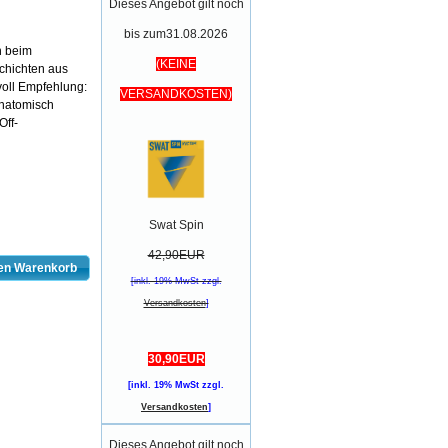
Dieses Angebot gilt noch
bis zum31.08.2026
n beim
(KEINE
Schichten aus
lvoll Empfehlung:
VERSANDKOSTEN)
 anatomisch
Off-
Swat Spin
42,90EUR
den Warenkorb
[inkl. 19% MwSt zzgl.
Versandkosten
]
30,90EUR
[inkl. 19% MwSt zzgl.
Versandkosten
]
Dieses Angebot gilt noch