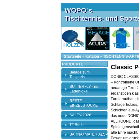
WOPO`s
Tischtennis- und Spor
BELÄGE
HÖLZER
TEXTIL
Startseite
»
Katalog
»
TISCHTENNIS-ARTI
PRODUKTE
Classic 
Beläge zum
DONIC CLASSI
Testpreis
– Kontrollierte O
BUTTERFLY - nur im
neuartige Textilf
Ladenlokal
ergänzt den kla
Furnieraufbau de
RESTE
Schlägerholzes, 
EINZELSTÜCKE
Schichten aus Ay
SALE%2026
das neue DONI
ALLROUND, das 
TT-Bücher
Spieleigenscha
alle Ehre macht. 
BARNA+MATERIALSPEZI
Power, um druckv