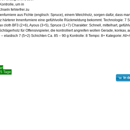
ontrolle, um in
hseln fehlerfrei zu
enfurniere aus Fichte (englisch: Spruce), einem Weichholz, sorgen dafür, dass ma
rotz härterer Innenfurniere eine gefühlvolle Rückmeldung bekommt. Technologie: 7 
ax cloth BF3 (2+6), Ayous (3+5), Spruce (1+7) Charakter: Schnell, mittelhart, gefüh
Schlägerholz für Offensivspieler, die kontrolliert angreifen wollen Gerade, konkav,
o – elastisch 7 (5+2) Schichten Ca. 85 – 90 g Kontrolle: 8 Tempo: 8+ Kategorie: All+/
r!
- 5 Tage
In 