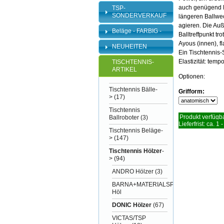
auch genügend K
TSP-
SONDERVERKAUF
längeren Ballwec
agieren. Die Auß
Beläge - FARBIG -
Balltreffpunkt t
Ayous (innen), fl
NEUHEITEN
Ein Tischtennis-
Elastizität: temp
TISCHTENNIS-
ARTIKEL
Optionen:
Tischtennis Bälle-
Grifform:
>
(17)
Tischtennis
Produkt verfügba
Ballroboter
(3)
Lieferfrist: ca. 1 
Tischtennis Beläge-
>
(147)
Tischtennis Hölzer
-
>
(94)
ANDRO Hölzer
(3)
BARNA+MATERIALSPEZI
Höl
DONIC Hölzer
(67)
VICTAS/TSP