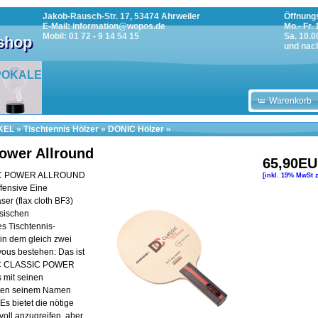
Jakob-Rausch-Str. 17, 53474 Ahrweiler
Öffnungs
E-Mail: information@wopos.de
Mo.- Fr.
Mobil: 01 72 - 9 14 54 15
Sa. 10.0
tshop
und nac
POKALE
Warenkorb
KEL
»
Tischtennis Hölzer
»
DONIC Hölzer
»
Power Allround
65,90E
C POWER ALLROUND
[inkl. 19% MwSt 
ffensive Eine
aser (flax cloth BF3)
ssischen
s Tischtennis-
in dem gleich zwei
ous bestehen: Das ist
C CLASSIC POWER
mit seinen
ften seinem Namen
Es bietet die nötige
oll anzugreifen, aber