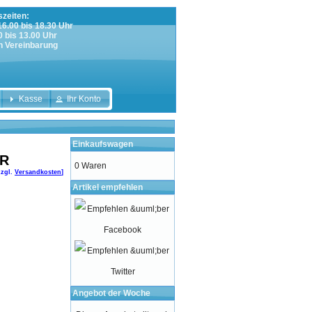
zeiten:
 16.00 bis 18.30 Uhr
0 bis 13.00 Uhr
h Vereinbarung
Kasse
Ihr Konto
Einkaufswagen
UR
0 Waren
zzgl.
Versandkosten
]
Artikel empfehlen
Angebot der Woche