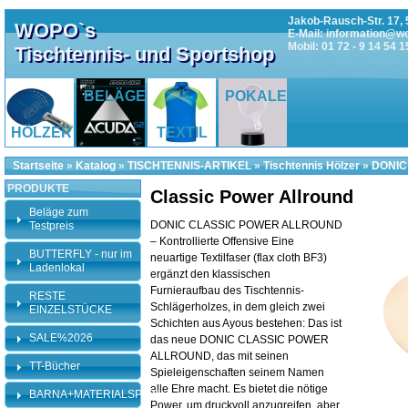
Jakob-Rausch-Str. 17, 
WOPO`s
E-Mail: information@w
Mobil: 01 72 - 9 14 54 1
Tischtennis- und Sportshop
BELÄGE
POKALE
HÖLZER
TEXTIL
Startseite
»
Katalog
»
TISCHTENNIS-ARTIKEL
»
Tischtennis Hölzer
»
DONIC 
PRODUKTE
Classic Power Allround
Beläge zum
DONIC CLASSIC POWER ALLROUND
Testpreis
– Kontrollierte Offensive Eine
BUTTERFLY - nur im
neuartige Textilfaser (flax cloth BF3)
Ladenlokal
ergänzt den klassischen
Furnieraufbau des Tischtennis-
RESTE
Schlägerholzes, in dem gleich zwei
EINZELSTÜCKE
Schichten aus Ayous bestehen: Das ist
SALE%2026
das neue DONIC CLASSIC POWER
ALLROUND, das mit seinen
TT-Bücher
Spieleigenschaften seinem Namen
alle Ehre macht. Es bietet die nötige
BARNA+MATERIALSPEZI
Power, um druckvoll anzugreifen, aber