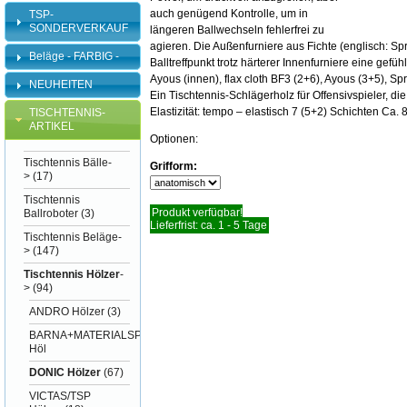
auch genügend Kontrolle, um in
TSP-
SONDERVERKAUF
längeren Ballwechseln fehlerfrei zu
agieren. Die Außenfurniere aus Fichte (englisch: S
Beläge - FARBIG -
Balltreffpunkt trotz härterer Innenfurniere eine ge
Ayous (innen), flax cloth BF3 (2+6), Ayous (3+5), Sp
NEUHEITEN
Ein Tischtennis-Schlägerholz für Offensivspieler, di
Elastizität: tempo – elastisch 7 (5+2) Schichten Ca. 
TISCHTENNIS-
ARTIKEL
Optionen:
Tischtennis Bälle-
Grifform:
>
(17)
Tischtennis
Produkt verfügbar!
Ballroboter
(3)
Lieferfrist: ca. 1 - 5 Tage
Tischtennis Beläge-
>
(147)
Tischtennis Hölzer
-
>
(94)
ANDRO Hölzer
(3)
BARNA+MATERIALSPEZI
Höl
DONIC Hölzer
(67)
VICTAS/TSP