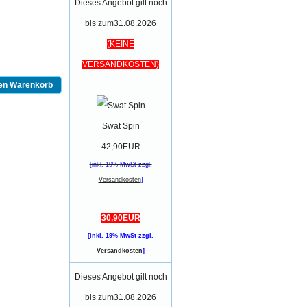
Dieses Angebot gilt noch
bis zum31.08.2026
(KEINE
VERSANDKOSTEN)
den Warenkorb
Swat Spin
42,90EUR
[inkl. 19% MwSt zzgl.
Versandkosten
]
30,90EUR
[inkl. 19% MwSt zzgl.
Versandkosten
]
Dieses Angebot gilt noch
bis zum31.08.2026