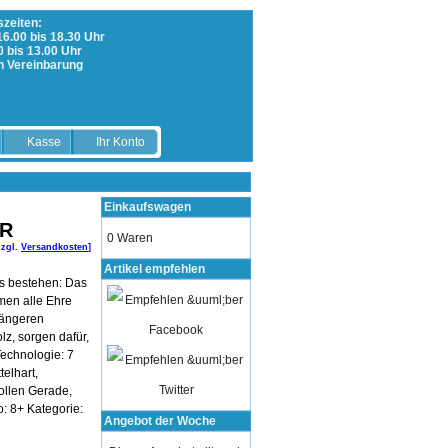
zeiten:
 16.00 bis 18.30 Uhr
0 bis 13.00 Uhr
h Vereinbarung
Kasse
Ihr Konto
Einkaufswagen
UR
0 Waren
zzgl.
Versandkosten
]
Artikel empfehlen
us bestehen: Das
en alle Ehre
längeren
lz, sorgen dafür,
Technologie: 7
telhart,
wollen Gerade,
o: 8+ Kategorie:
Angebot der Woche