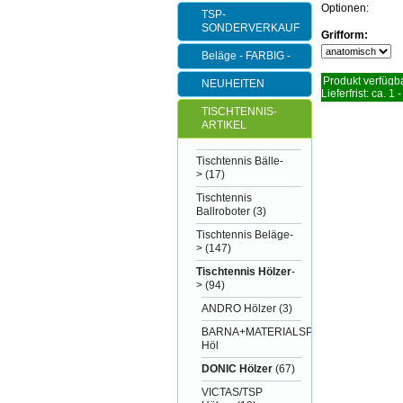
Optionen:
TSP-
SONDERVERKAUF
Grifform:
Beläge - FARBIG -
Produkt verfügba
NEUHEITEN
Lieferfrist: ca. 1 
TISCHTENNIS-
ARTIKEL
Tischtennis Bälle-
>
(17)
Tischtennis
Ballroboter
(3)
Tischtennis Beläge-
>
(147)
Tischtennis Hölzer
-
>
(94)
ANDRO Hölzer
(3)
BARNA+MATERIALSPEZI
Höl
DONIC Hölzer
(67)
VICTAS/TSP