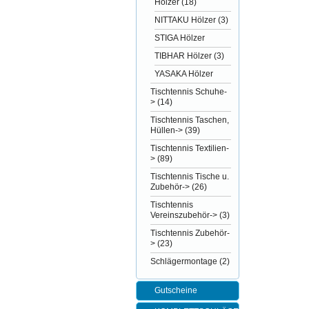
Hölzer
(18)
NITTAKU Hölzer
(3)
STIGA Hölzer
TIBHAR Hölzer
(3)
YASAKA Hölzer
Tischtennis Schuhe-
>
(14)
Tischtennis Taschen,
Hüllen->
(39)
Tischtennis Textilien-
>
(89)
Tischtennis Tische u.
Zubehör->
(26)
Tischtennis
Vereinszubehör->
(3)
Tischtennis Zubehör-
>
(23)
Schlägermontage
(2)
Gutscheine