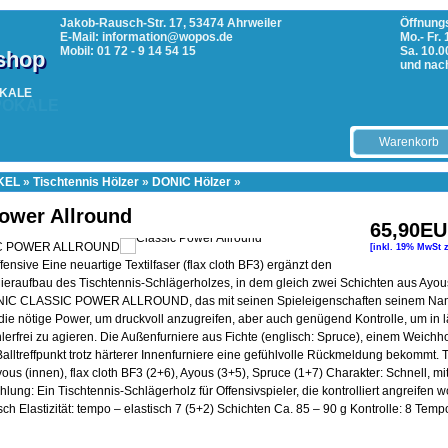
Jakob-Rausch-Str. 17, 53474 Ahrweiler
Öffnungs
E-Mail: information@wopos.de
Mo.- Fr.
Mobil: 01 72 - 9 14 54 15
Sa. 10.0
tshop
und nac
POKALE
Warenkorb
KEL
»
Tischtennis Hölzer
»
DONIC Hölzer
»
Power Allround
65,90E
C POWER ALLROUND
[inkl. 19% MwSt 
ffensive Eine neuartige Textilfaser (flax cloth BF3) ergänzt den
nieraufbau des Tischtennis-Schlägerholzes, in dem gleich zwei Schichten aus Ayo
ONIC CLASSIC POWER ALLROUND, das mit seinen Spieleigenschaften seinem Nam
 die nötige Power, um druckvoll anzugreifen, aber auch genügend Kontrolle, um in 
lerfrei zu agieren. Die Außenfurniere aus Fichte (englisch: Spruce), einem Weichho
lltreffpunkt trotz härterer Innenfurniere eine gefühlvolle Rückmeldung bekommt. 
us (innen), flax cloth BF3 (2+6), Ayous (3+5), Spruce (1+7) Charakter: Schnell, mit
hlung: Ein Tischtennis-Schlägerholz für Offensivspieler, die kontrolliert angreifen 
ch Elastizität: tempo – elastisch 7 (5+2) Schichten Ca. 85 – 90 g Kontrolle: 8 Temp