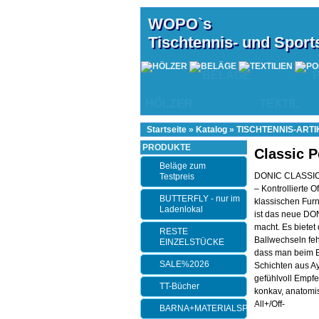
WOPO`s
Tischtennis- und Spor
BELÄGE
HÖLZER
TEXTIL
Startseite
»
Katalog
»
TISCHTENNIS-ARTI
PRODUKTE
Classic 
Beläge zum
DONIC CLASSI
Testpreis
– Kontrollierte O
BUTTERFLY - nur im
klassischen Fur
Ladenlokal
ist das neue D
macht. Es bietet
RESTE
Ballwechseln feh
EINZELSTÜCKE
dass man beim Ba
SALE%2026
Schichten aus Ayo
gefühlvoll Empfe
TT-Bücher
konkav, anatomis
All+/Off-
BARNA+MATERIALSPEZI