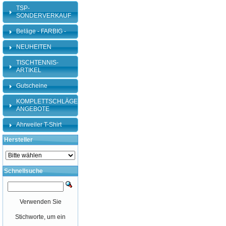
TSP-
SONDERVERKAUF
Beläge - FARBIG -
NEUHEITEN
TISCHTENNIS-
ARTIKEL
Gutscheine
KOMPLETTSCHLÄGER-
ANGEBOTE
Ahrweiler T-Shirt
Hersteller
Schnellsuche
Verwenden Sie
Stichworte, um ein