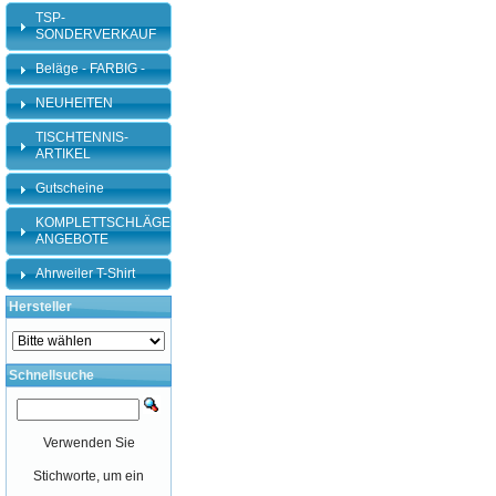
TSP-
SONDERVERKAUF
Beläge - FARBIG -
NEUHEITEN
TISCHTENNIS-
ARTIKEL
Gutscheine
KOMPLETTSCHLÄGER-
ANGEBOTE
Ahrweiler T-Shirt
Hersteller
Schnellsuche
Verwenden Sie
Stichworte, um ein