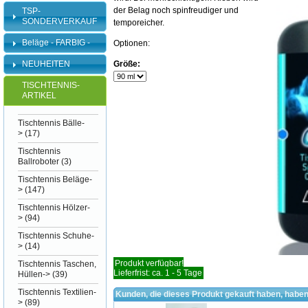
der Belag noch spinfreudiger und
TSP-
SONDERVERKAUF
temporeicher.
Beläge - FARBIG -
Optionen:
NEUHEITEN
Größe:
TISCHTENNIS-
ARTIKEL
Tischtennis Bälle-
>
(17)
Tischtennis
Ballroboter
(3)
Tischtennis Beläge-
>
(147)
Tischtennis Hölzer-
>
(94)
Tischtennis Schuhe-
>
(14)
Produkt verfügbar!
Tischtennis Taschen,
Lieferfrist: ca. 1 - 5 Tage
Hüllen->
(39)
Tischtennis Textilien-
Kunden, die dieses Produkt gekauft haben, haben
>
(89)