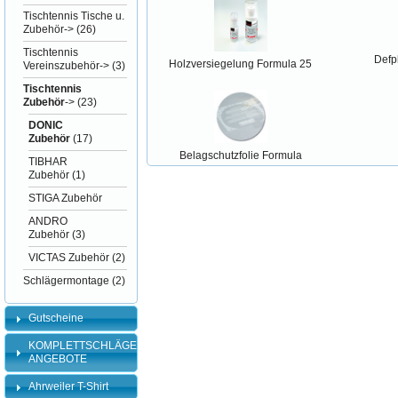
Tischtennis Tische u.
Zubehör->
(26)
Tischtennis
Defp
Holzversiegelung Formula 25
Vereinszubehör->
(3)
Tischtennis
Zubehör
->
(23)
DONIC
Zubehör
(17)
Belagschutzfolie Formula
TIBHAR
Zubehör
(1)
STIGA Zubehör
ANDRO
Zubehör
(3)
VICTAS Zubehör
(2)
Schlägermontage
(2)
Gutscheine
KOMPLETTSCHLÄGER-
ANGEBOTE
Ahrweiler T-Shirt