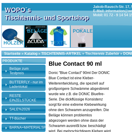
Jakob-Rausch-Str. 17, 
WOPO`s
E-Mail: information@w
Mobil: 01 72 - 9 14 54 1
Tischtennis- und Sportshop
BELÄGE
POKALE
HÖLZER
TEXTIL
Startseite
»
Katalog
»
TISCHTENNIS-ARTIKEL
»
Tischtennis Zubehör
»
DONI
PRODUKTE
Blue Contact 90 ml
Beläge zum
Donic "Blue Contact" 90ml Der DONIC
Testpreis
Blue Contact ist eine Kleber-
BUTTERFLY - nur im
Weiterentwicklung, die speziell auf
Ladenlokal
großporigere Schwämme abgestimmt
wurde wie z.B. die DONIC Bluefire-
RESTE
Serie. Die dickflüssige Konsistenz
EINZELSTÜCKE
sorgt für eine extreme Klebewirkung
SALE%2026
ohne den Schwamm anzugreifen. Die
Beläge können problemlos
TT-Bücher
abgezogen werden ohne dass der
Schwamm ausreißt bzw. beschädigt
BARNA+MATERIALSPEZI
wird. Bei mehrschichtigem Kleben wird