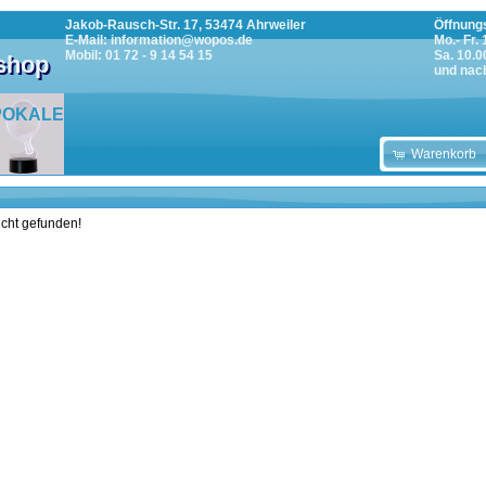
Jakob-Rausch-Str. 17, 53474 Ahrweiler
Öffnungs
E-Mail: information@wopos.de
Mo.- Fr.
Mobil: 01 72 - 9 14 54 15
Sa. 10.0
tshop
und nac
POKALE
Warenkorb
icht gefunden!