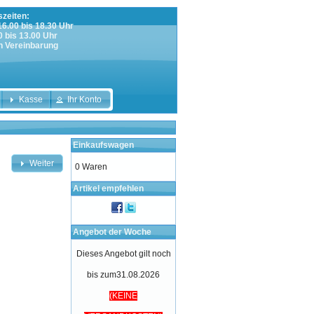
zeiten:
 16.00 bis 18.30 Uhr
0 bis 13.00 Uhr
h Vereinbarung
Kasse
Ihr Konto
Einkaufswagen
Weiter
0 Waren
Artikel empfehlen
Angebot der Woche
Dieses Angebot gilt noch
bis zum31.08.2026
(KEINE