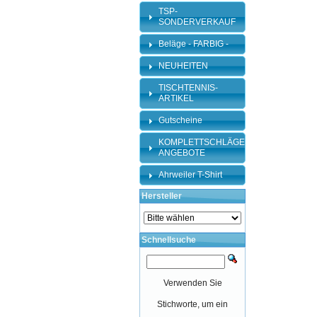
TSP-
SONDERVERKAUF
Beläge - FARBIG -
NEUHEITEN
TISCHTENNIS-
ARTIKEL
Gutscheine
KOMPLETTSCHLÄGER-
ANGEBOTE
Ahrweiler T-Shirt
Hersteller
Schnellsuche
Verwenden Sie
Stichworte, um ein