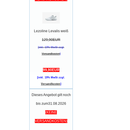
Lezoline Levalis weiß
129,90EUR
[inkl. 19% MwSt zzgl.
Versandkosten
]
99,90EUR
[inkl. 19% MwSt zzgl.
Versandkosten
]
Dieses Angebot gilt noch
bis zum31.08.2026
(KEINE
VERSANDKOSTEN)