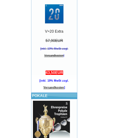
V>20 Extra
57,90EUR
[inkl. 19% MwSt zzgl.
Versandkosten
]
43,50EUR
[inkl. 19% MwSt zzgl.
Versandkosten
]
POKALE