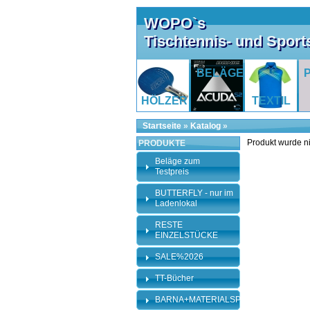
WOPO`s
Tischtennis- und Spor
BELÄGE
HÖLZER
TEXTIL
Startseite
»
Katalog
»
Produkt wurde n
PRODUKTE
Beläge zum
Testpreis
BUTTERFLY - nur im
Ladenlokal
RESTE
EINZELSTÜCKE
SALE%2026
TT-Bücher
BARNA+MATERIALSPEZI