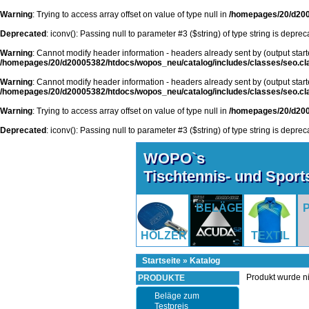
Warning
: Trying to access array offset on value of type null in
/homepages/20/d200
Deprecated
: iconv(): Passing null to parameter #3 ($string) of type string is depre
Warning
: Cannot modify header information - headers already sent by (output st
/homepages/20/d20005382/htdocs/wopos_neu/catalog/includes/classes/seo.cl
Warning
: Cannot modify header information - headers already sent by (output st
/homepages/20/d20005382/htdocs/wopos_neu/catalog/includes/classes/seo.cl
Warning
: Trying to access array offset on value of type null in
/homepages/20/d200
Deprecated
: iconv(): Passing null to parameter #3 ($string) of type string is depre
WOPO`s
Tischtennis- und Spor
BELÄGE
HÖLZER
TEXTIL
Startseite
»
Katalog
Produkt wurde n
PRODUKTE
Beläge zum
Testpreis