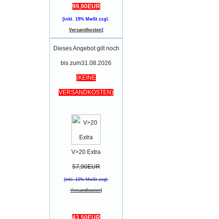
99,90EUR
[inkl. 19% MwSt zzgl.
Versandkosten
]
Dieses Angebot gilt noch
bis zum31.08.2026
(KEINE
VERSANDKOSTEN)
V>20 Extra
57,90EUR
[inkl. 19% MwSt zzgl.
Versandkosten
]
43,50EUR