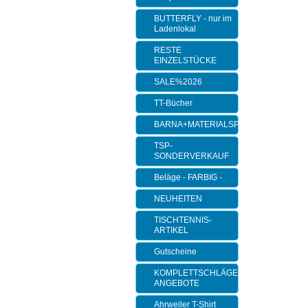
BUTTERFLY - nur im
Ladenlokal
RESTE
EINZELSTÜCKE
SALE%2026
TT-Bücher
BARNA+MATERIALSPEZI
TSP-
SONDERVERKAUF
Beläge - FARBIG -
NEUHEITEN
TISCHTENNIS-
ARTIKEL
Gutscheine
KOMPLETTSCHLÄGER-
ANGEBOTE
Ahrweiler T-Shirt