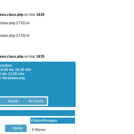
seo.class.php
on line
1835
class.php:2733) in
class.php:2733) in
seo.class.php
on line
1835
zeiten:
 16.00 bis 18.30 Uhr
0 bis 13.00 Uhr
h Vereinbarung
Kasse
Ihr Konto
Einkaufswagen
Weiter
0 Waren