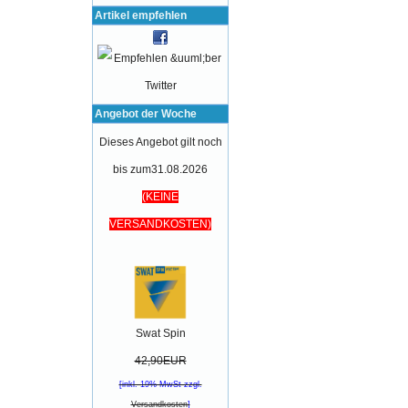
Artikel empfehlen
Angebot der Woche
Dieses Angebot gilt noch
bis zum31.08.2026
(KEINE
VERSANDKOSTEN)
Swat Spin
42,90EUR
[inkl. 19% MwSt zzgl.
Versandkosten
]