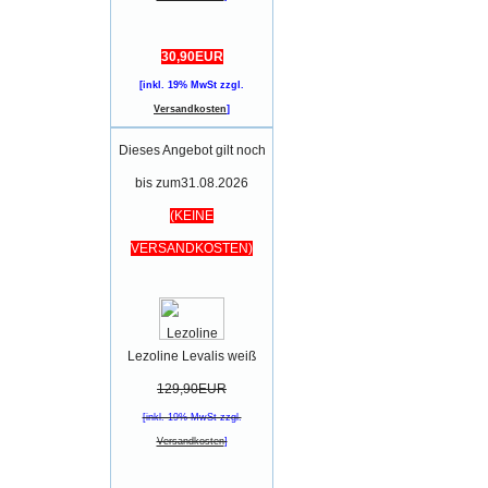
30,90EUR
[inkl. 19% MwSt zzgl.
Versandkosten
]
Dieses Angebot gilt noch
bis zum31.08.2026
(KEINE
VERSANDKOSTEN)
Lezoline Levalis weiß
129,90EUR
[inkl. 19% MwSt zzgl.
Versandkosten
]