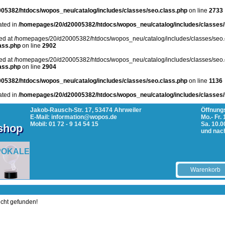
05382/htdocs/wopos_neu/catalog/includes/classes/seo.class.php
on line
2733
cated in
/homepages/20/d20005382/htdocs/wopos_neu/catalog/includes/classes/
arted at /homepages/20/d20005382/htdocs/wopos_neu/catalog/includes/classes/seo.
ass.php
on line
2902
arted at /homepages/20/d20005382/htdocs/wopos_neu/catalog/includes/classes/seo.
ass.php
on line
2904
05382/htdocs/wopos_neu/catalog/includes/classes/seo.class.php
on line
1136
cated in
/homepages/20/d20005382/htdocs/wopos_neu/catalog/includes/classes/
Jakob-Rausch-Str. 17, 53474 Ahrweiler
Öffnungs
E-Mail: information@wopos.de
Mo.- Fr.
Mobil: 01 72 - 9 14 54 15
Sa. 10.0
tshop
und nac
POKALE
Warenkorb
icht gefunden!