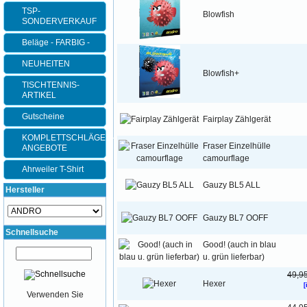
TSP-
Blowfish
SONDERVERKAUF
Beläge - FARBIG -
NEUHEITEN
Blowfish+
TISCHTENNIS-
ARTIKEL
Gutscheine
Fairplay Zählgerät
KOMPLETTSCHLÄGER-
Fraser Einzelhülle
ANGEBOTE
camourflage
Ahrweiler T-Shirt
Gauzy BL5 ALL
Hersteller
Gauzy BL7 OOFF
Schnellsuche
Good! (auch in blau
u. grün lieferbar)
49,9
Hexer
[
Verwenden Sie