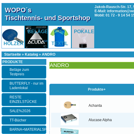
Jakob-Rausch-Str. 17, 
WOPO`s
E-Mail: information@w
Mobil: 01 72 - 9 14 54 1
Tischtennis- und Sportshop
BELÄGE
POKALE
HÖLZER
TEXTIL
Startseite
»
Katalog
»
ANDRO
PRODUKTE
ANDRO
Beläge zum
Testpreis
BUTTERFLY - nur im
Ladenlokal
Produkte+
RESTE
EINZELSTÜCKE
Achanta
SALE%2026
Alucase Alpha
TT-Bücher
BARNA+MATERIALSPEZI