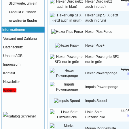
44,9
Hexer Duro (jetzt
Stichworte, um ein
[
auch in blau)
Produkt zu finden.
Hexer Grip SFX (jetzt
auch in grün)
erweiterte Suche
Informationen
Hexer Pips Force
Versand und Zahlung
Hexer Pips+
Datenschutz
Unsere AGB
Hexer Powergrip SFX
nur in grün
Impressum
49,9
Hexer Powersponge
Kontakt
[
Newsletter
Impuls Powersponge
Widerruf
Impuls Speed
44,9
Liska Shirt
[
Einzelstücke
Moriva Doppelhülle