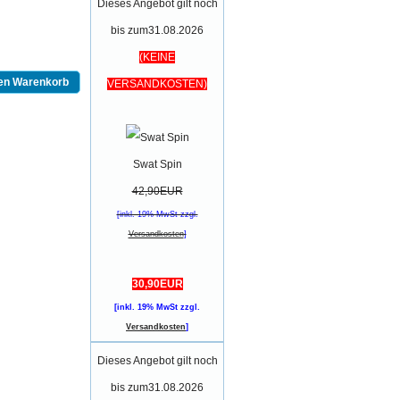
Dieses Angebot gilt noch
bis zum31.08.2026
(KEINE
den Warenkorb
VERSANDKOSTEN)
Swat Spin
42,90EUR
[inkl. 19% MwSt zzgl.
Versandkosten
]
30,90EUR
[inkl. 19% MwSt zzgl.
Versandkosten
]
Dieses Angebot gilt noch
bis zum31.08.2026