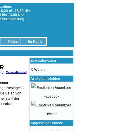
zeiten:
 16.00 bis 18.30 Uhr
0 bis 13.00 Uhr
h Vereinbarung
Kasse
Ihr Konto
Einkaufswagen
UR
0 Waren
zzgl.
Versandkosten
]
Artikel empfehlen
ormer
griffschläge: All
neue Belag von
er stellt der
bereich dar.
Angebot der Woche