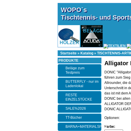
WOPO`s
Tischtennis- und Spor
BELÄGE
HÖLZER
TEXTIL
Startseite
»
Katalog
»
TISCHTENNIS-ARTI
PRODUKTE
Alligator
Beläge zum
DONIC "Alligato
Testpreis
führen zum Sieg
BUTTERFLY - nur im
Allrounder, die
Ladenlokal
Unterschnitt in d
das ist mit dem 
RESTE
DONIC bei allen S
EINZELSTÜCKE
ALLIGATOR DEF ni
SALE%2026
DONIC ALLIGATOR
TT-Bücher
Optionen:
BARNA+MATERIALSPEZI
Farbe: