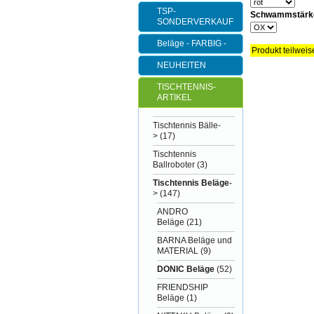
TSP-
Schwammstärk
SONDERVERKAUF
Beläge - FARBIG -
Produkt teilweis
NEUHEITEN
TISCHTENNIS-
ARTIKEL
Tischtennis Bälle-
>
(17)
Tischtennis
Ballroboter
(3)
Tischtennis Beläge
-
>
(147)
ANDRO
Beläge
(21)
BARNA Beläge und
MATERIAL
(9)
DONIC Beläge
(52)
FRIENDSHIP
Beläge
(1)