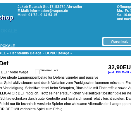
Jakob-Rausch-Str. 17, 53474 Ahrweiler
Öffnungs
E-Mail: information@wopos.de
Mo.- Fr.
Mobil: 01 72 - 9 14 54 15
Sa. 10.0
tshop
und nac
POKALE
Warenkorb
KEL
»
Tischtennis Beläge
»
DONIC Beläge
»
 Def
32,90E
r DEF" Viele Wege
[inkl. 19% MwSt 
 Der ideale Langnoppenbelag für Defensivspieler und passive
 das Spiel aktiv steuern und durch Variation zum Punktgewinn kommen möchten. En
er Verteidigung, Schnittwechsel beim Schupfen, Blockbälle mit Flattereffekt sowie An
ALLIGATOR DEF möglich. Trotz seiner erstaunlichen Vielseitigkeit besticht dieser 
chlagtechniken durch gute Kontrolle und lässt sich somit relativ leicht spielen. Dah
cht nur für technisch versierte Spieler eine wirksame Alternative im Langnoppen
 DEF: Mit variablem Spiel zum Erfolg