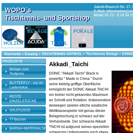
Jakob-Rausch-Str. 17, 
WOPO`s
E-Mail: information@w
Mobil: 01 72 - 9 14 54 1
Tischtennis- und Sportshop
BELÄGE
POKALE
HÖLZER
TEXTIL
Startseite
»
Katalog
»
TISCHTENNIS-ARTIKEL
»
Tischtennis Beläge
»
DONIC
PRODUKTE
Akkadi_Taichi
Beläge zum
DONIC "Akkadi Taichi" Black is
Testpreis
powerful " Made in China " Durch
BUTTERFLY - nur im
seine klebrig-griffige Oberfläche
Ladenlokal
ermöglicht der DONIC Akkadi TAICHI
ein bisher nicht gekanntes Maximum
RESTE
an Schnitt und Rotation. Insbesondere
EINZELSTÜCKE
deswegen spielen etliche asiatische
SALE%2026
Weltklassespieler mit genau dieser
Belagmischung in schwarz auf der
TT-Bücher
Vorhandseite. Der schwarze Akkadi
TAICHI ist aufgrund seines speziellen
BARNA+MATERIALSPEZI
schwarzen Untergummis noch etwas