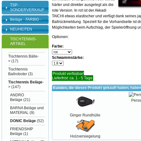
härter und direkter ausgelegt als die
TSP-
SONDERVERKAUF
rote Version. In rot ist der Akkadi
TAICHI etwas elastischer und verfügt dank seines
Beläge - FARBIG -
Ballrückmeldung. Speziell für die Vorhandseite ist
Möglichkeiten beim Aufschlag, der Spieleröffnung u
NEUHEITEN
Optionen:
TISCHTENNIS-
ARTIKEL
Farbe:
Tischtennis Bälle-
Schwammstärke:
>
(17)
Tischtennis
Produkt verfügbar!
Ballroboter
(3)
Lieferfrist: ca. 1 - 5 Tage
Tischtennis Beläge
-
>
(147)
Kunden, die dieses Produkt gekauft haben, haben
ANDRO
Beläge
(21)
Perss
BARNA Beläge und
MATERIAL
(9)
Ginger Rundhülle
DONIC Beläge
(52)
FRIENDSHIP
Beläge
(1)
Holzversiegelung