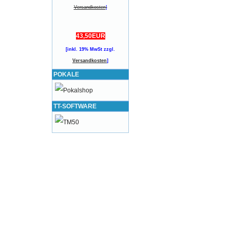
Versandkosten
]
43,50EUR
[inkl. 19% MwSt zzgl.
Versandkosten
]
POKALE
TT-SOFTWARE