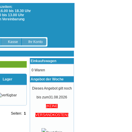
zeiten:
 16.00 bis 18.30 Uhr
0 bis 13.00 Uhr
h Vereinbarung
Kasse
Ihr Konto
Einkaufswagen
0 Waren
Lager
Angebot der Woche
Dieses Angebot gilt noch
bis zum31.08.2026
(KEINE
Seiten:
1
VERSANDKOSTEN)