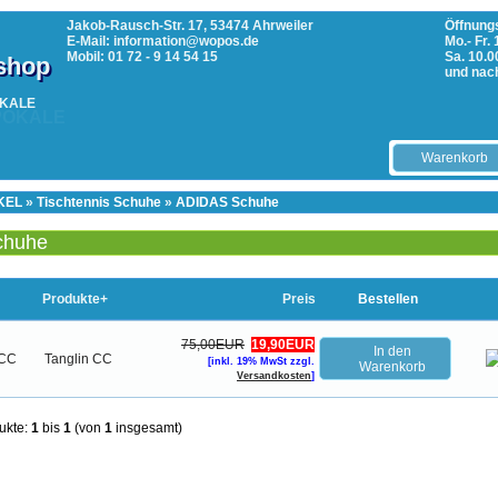
Jakob-Rausch-Str. 17, 53474 Ahrweiler
Öffnungs
E-Mail: information@wopos.de
Mo.- Fr.
Mobil: 01 72 - 9 14 54 15
Sa. 10.0
tshop
und nac
POKALE
Warenkorb
KEL
»
Tischtennis Schuhe
»
ADIDAS Schuhe
chuhe
Produkte+
Preis
Bestellen
75,00EUR
19,90EUR
In den
Tanglin CC
[inkl. 19% MwSt zzgl.
Warenkorb
Versandkosten
]
ukte:
1
bis
1
(von
1
insgesamt)