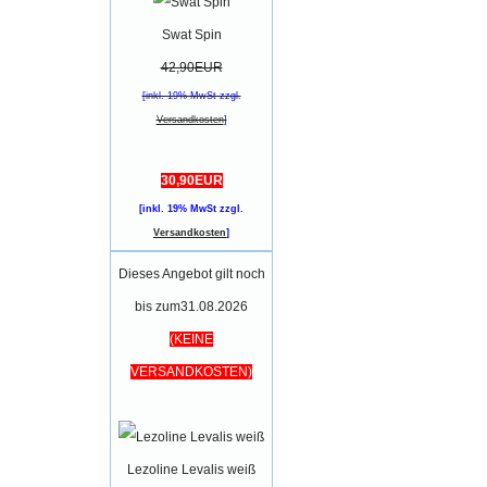
Swat Spin
42,90EUR
[inkl. 19% MwSt zzgl.
Versandkosten
]
30,90EUR
[inkl. 19% MwSt zzgl.
Versandkosten
]
Dieses Angebot gilt noch
bis zum31.08.2026
(KEINE
VERSANDKOSTEN)
Lezoline Levalis weiß