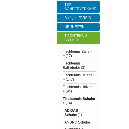
TSP-
SONDERVERKAUF
Beläge - FARBIG -
NEUHEITEN
TISCHTENNIS-
ARTIKEL
Tischtennis Bälle-
>
(17)
Tischtennis
Ballroboter
(3)
Tischtennis Beläge-
>
(147)
Tischtennis Hölzer-
>
(94)
Tischtennis Schuhe
-
>
(14)
ADIDAS
Schuhe
(1)
ANDRO Schuhe