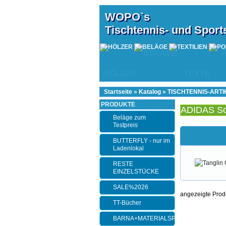
WOPO`s
Tischtennis- und Spor
BELÄGE
HÖLZER
TEXTIL
Startseite
»
Katalog
»
TISCHTENNIS-ARTI
PRODUKTE
ADIDAS S
Beläge zum
Testpreis
BUTTERFLY - nur im
Ladenlokal
RESTE
EINZELSTÜCKE
SALE%2026
angezeigte Prod
TT-Bücher
BARNA+MATERIALSPEZI