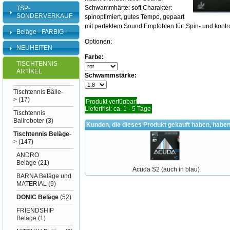
Schwammhärte: soft Charakter:
TSP-
SONDERVERKAUF
spinoptimiert, gutes Tempo, gepaart
mit perfektem Sound Empfohlen für: Spin- und kontro
Beläge - FARBIG -
Optionen:
NEUHEITEN
Farbe:
TISCHTENNIS-
ARTIKEL
Schwammstärke:
Tischtennis Bälle-
>
(17)
Produkt verfügbar!
Lieferfrist: ca. 1 - 5 Tage
Tischtennis
Ballroboter
(3)
Kunden, die dieses Produkt gekauft haben, haben
Tischtennis Beläge
-
>
(147)
ANDRO
Beläge
(21)
Acuda S2 (auch in blau)
BARNA Beläge und
MATERIAL
(9)
DONIC Beläge
(52)
FRIENDSHIP
Beläge
(1)