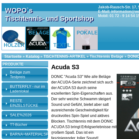
Jakob-Rausch-Str. 17, 
WOPO`s
E-Mail: information@w
Mobil: 01 72 - 9 14 54 1
Tischtennis- und Sportshop
BELÄGE
POKALE
HÖLZER
TEXTIL
Startseite
»
Katalog
»
TISCHTENNIS-ARTIKEL
»
Tischtennis Beläge
»
DONIC
PRODUKTE
Acuda S3
Beläge zum
DONIC "Acuda S3" Wie alle Beläge
Testpreis
der ACUDA-Serie zeichnet sich auch
BUTTERFLY - nur im
der ACUDA S3 durch seine
Ladenlokal
exzellenten Spin-Eigenschaften aus.
Der sehr weiche Schwamm steigert
RESTE
Sound und Gefühl, bietet aber satt
EINZELSTÜCKE
ausreichende Geschwindigkeit für
SALE%2026
druckvolles Spin-Spiel und aktives
Blocken. Tischtennis mit dem DONIC
TT-Bücher
ACUDA S3 bringt Erfolgserlebnisse mit
großem Spaß. Das ist ein
BARNA+MATERIALSPEZI
faszinierender, toller Sound!