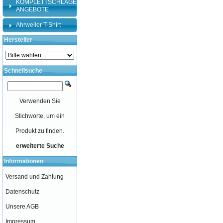
KOMPLETTSCHLÄGER-
ANGEBOTE
Ahrweiler T-Shirt
Hersteller
Schnellsuche
Verwenden Sie
Stichworte, um ein
Produkt zu finden.
erweiterte Suche
Informationen
Versand und Zahlung
Datenschutz
Unsere AGB
Impressum