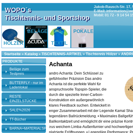
Jakob-Rausch-Str. 17, 
WOPO`s
E-Mail: information@w
Mobil: 01 72 - 9 14 54 1
Tischtennis- und Sportshop
BELÄGE
POKALE
HÖLZER
TEXTIL
Startseite
»
Katalog
»
TISCHTENNIS-ARTIKEL
»
Tischtennis Hölzer
»
ANDRO
PRODUKTE
Achanta
Beläge zum
andro Achanta: Dein Schlüssel zu
Testpreis
gefühlvoller Präzision Das andro
BUTTERFLY - nur im
Achanta ist die perfekte Wahl für
Ladenlokal
anspruchsvolle Topspin-Spieler, die
durch die spezielle Inner-Carbon-
RESTE
Konstruktion ein außergewöhnlich
EINZELSTÜCKE
klares Feedback suchen. Entwickelt in
SALE%2026
enger Zusammenarbeit mit der Legende Kamal Sharat
legendären Ballrückmeldung. • Maximales Ballgefühl
TT-Bücher
Ballkontaktzeit und ermöglicht dir eine präzise Kont
aus weichem Limba-Außenfurnier und hochwertigem 
BARNA+MATERIALSPEZI
platzierte Eröffnungen. • Legendäre Performance: Pro