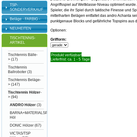
Angriffsspiel auf Weltklasse-Niveau optimiert wurde. 
TSP-
SONDERVERKAUF
Spieler, die ihr Spiel durch taktische Finesse und S
mittelharten Belägen entfaltet das andro Achanta sein
Beläge - FARBIG -
punktgenaue Blocks und gefährliche Topspins aus d
NEUHEITEN
Optionen:
TISCHTENNIS-
Grifform:
ARTIKEL
Tischtennis Bälle-
Produkt verfügbar!
>
(17)
Lieferfrist: ca. 1 - 5 Tage
Tischtennis
Ballroboter
(3)
Tischtennis Beläge-
>
(147)
Tischtennis Hölzer
-
>
(94)
ANDRO Hölzer
(3)
BARNA+MATERIALSPEZI
Höl
DONIC Hölzer
(67)
VICTAS/TSP